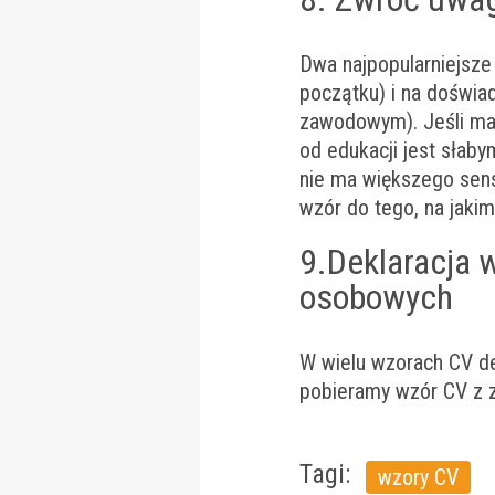
Dwa najpopularniejsze
początku) i na doświa
zawodowym). Jeśli ma
od edukacji jest słab
nie ma większego sens
wzór do tego, na jakim 
9.Deklaracja 
osobowych
W wielu wzorach CV dekl
pobieramy wzór CV z z
Tagi:
wzory CV