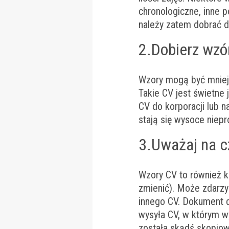
chronologiczne, inne p
należy zatem dobrać 
2.Dobierz wzór
Wzory mogą być mniej l
Takie CV jest świetne 
CV do korporacji lub n
stają się wysoce niepr
3.Uważaj na c
Wzory CV to również k
zmienić). Może zdarzyć
innego CV. Dokument d
wysyła CV, w którym w
została skądś skopiow