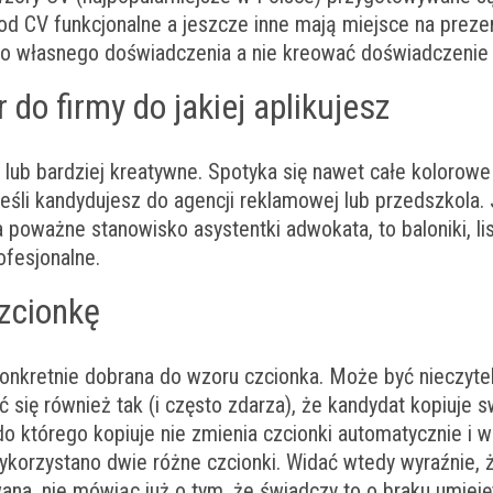
od CV funkcjonalne a jeszcze inne mają miejsce na prezen
do własnego doświadczenia a nie kreować doświadczenie
 do firmy do jakiej aplikujesz
ub bardziej kreatywne. Spotyka się nawet całe kolorowe g
jeśli kandydujesz do agencji reklamowej lub przedszkola. 
a poważne stanowisko asystentki adwokata, to baloniki, li
ofesjonalne.
zcionkę
onkretnie dobrana do wzoru czcionka. Może być nieczytel
 się również tak (i często zdarza), że kandydat kopiuje 
o którego kopiuje nie zmienia czcionki automatycznie i w
ykorzystano dwie różne czcionki. Widać wtedy wyraźnie, ż
ana, nie mówiąc już o tym, że świadczy to o braku umieję