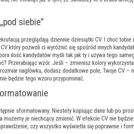
„pod siebie”
krutacją przeglądają dziennie dziesiątki CV. I choć tobi
 CV który pozwoli ci wyróżnić się spośród innych kandyda
ora ilość kandydatów myśli tak jak ty i używa tego same
ć? Przerabiając wzór. Jeśli – zmienisz kolory wykorzyst
 rozmiar nagłówku, dodasz dodatkowe pole, Twoje CV – 
 nie będzie tego wzoru przypominać.
formatowanie
tępnie sformatowany. Niestety kopiując dane lub po pros
 możemy je niechcący zmienić. W efekcie CV nie będzie
sprawdzenie, czy wszystko wyświetla się poprawnie i for