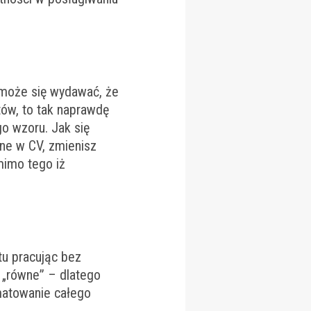
e może się wydawać, że
tów, to tak naprawdę
go wzoru. Jak się
ane w CV, zmienisz
mimo tego iż
tu pracując bez
 „równe” – dlatego
matowanie całego