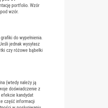
tację portfolio. Wzór
 pod wzór.
rafiki do wypełnienia.
Jeśli jednak wysyłasz
stki czy różowe bąbelki
na (wtedy należy ją
swoje doświadczenie z
 efekcie kandydat
e część informacji
tności w posługiwaniu