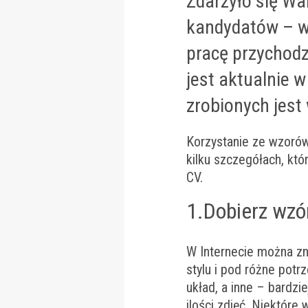
Zdarzyło się Wa
kandydatów – wi
pracę przychodz
jest aktualnie 
zrobionych jest
Korzystanie ze wzorów
kilku szczegółach, kt
CV.
1.Dobierz wzó
W Internecie można z
stylu i pod różne potr
układ, a inne – bardzi
ilości zdjęć. Niektór