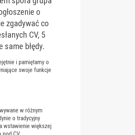
iem spora grupa
ogłoszenie o
ie zgadywać co
esłanych CV, 5
e same błędy.
jętnie i pamiętamy o
niające swoje funkcje
towywane w różnym
ynie o tradycyjny
na wstawienie większej
są pod CV