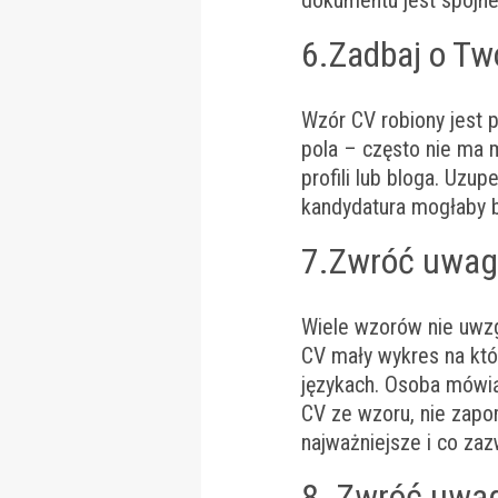
dokumentu jest spójne
6.Zadbaj o Tw
Wzór CV robiony jest 
pola – często nie ma m
profili lub bloga. Uzup
kandydatura mogłaby b
7.Zwróć uwagę
Wiele wzorów nie uwzg
CV mały wykres na któ
językach. Osoba mówią
CV ze wzoru, nie zapom
najważniejsze i co za
8. Zwróć uwag