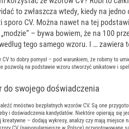
m korzystać ze wzorów CV? Robi to całk
dać to zwłaszcza wtedy, kiedy na jedno 
i sporo CV. Można nawet na tej podstaw
w „modzie” – bywa bowiem, że na 100 prz
 według tego samego wzoru. I … zawiera t
 CV to dobry pomysł – pod warunkiem, że robimy to umie
óre pozwolą na podstawie wzoru stworzyć unikatowe i speł
r do swojego doświadczenia
naleźć mnóstwo bezpłatnych wzorów CV. Są one przygo
zeby i doświadczenia kandydatów. Niektóre opierają się jed
ej kreatywne – dodają wykresy, analizy czy mają miejsce 
e wzory CV (najpopularniejsze w Polsce) przygotowywane 