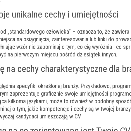
.
oje unikalne cechy i umiejętności
pod „standardowego człowieka” – oznacza to, że zawiera
iejsca na osiągnięcia, zainteresowania lub linki do prow
ełniając wzór nie zapominaj o tym, co cię wyróżnia i co sp
yć na pierwszym miejscu pośród dziesiątek innych.
 na cechy charakterystyczne dla br
lędnia specyfiki określonej branży. Przykładowo, progra
rym zaprezentuje graficznie swoje umiejętności program
ca kilkoma językami, może to również w podobny sposób
inaj o tym, jakie kompetencje i cechy są w twojej branż
zwyczaj kandydaci umieszczają w CV.
ę na co zorientowane jest Twoje CV