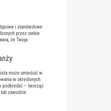
 typowe i standardowe
adzonych przez ciebie
rawia, że Twoja
anży
mista może umieścić w
owania w określonych
 podkreślić – tworząc
y lub zawodzie