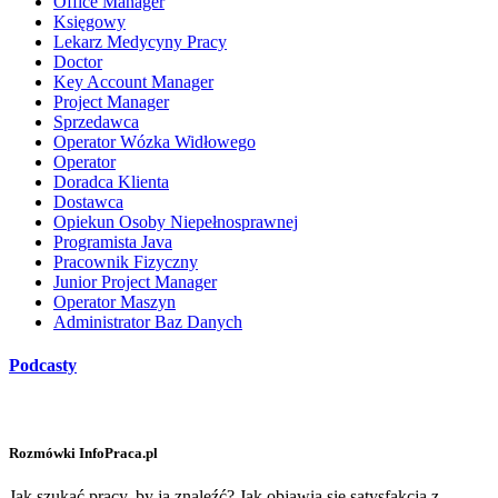
Office Manager
Księgowy
Lekarz Medycyny Pracy
Doctor
Key Account Manager
Project Manager
Sprzedawca
Operator Wózka Widłowego
Operator
Doradca Klienta
Dostawca
Opiekun Osoby Niepełnosprawnej
Programista Java
Pracownik Fizyczny
Junior Project Manager
Operator Maszyn
Administrator Baz Danych
Podcasty
Rozmówki InfoPraca.pl
Jak szukać pracy, by ją znaleźć? Jak objawia się satysfakcja z