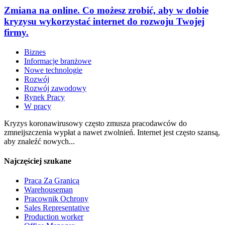
Zmiana na online. Co możesz zrobić, aby w dobie
kryzysu wykorzystać internet do rozwoju Twojej
firmy.
Biznes
Informacje branżowe
Nowe technologie
Rozwój
Rozwój zawodowy
Rynek Pracy
W pracy
Kryzys koronawirusowy często zmusza pracodawców do
zmneijszczenia wypłat a nawet zwolnień. Internet jest często szansą,
aby znaleźć nowych...
Najczęściej szukane
Praca Za Granicą
Warehouseman
Pracownik Ochrony
Sales Representative
Production worker