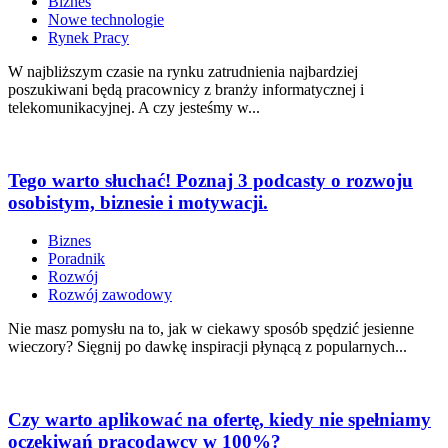
Biznes
Nowe technologie
Rynek Pracy
W najbliższym czasie na rynku zatrudnienia najbardziej
poszukiwani będą pracownicy z branży informatycznej i
telekomunikacyjnej. A czy jesteśmy w...
Tego warto słuchać! Poznaj 3 podcasty o rozwoju
osobistym, biznesie i motywacji.
Biznes
Poradnik
Rozwój
Rozwój zawodowy
Nie masz pomysłu na to, jak w ciekawy sposób spędzić jesienne
wieczory? Sięgnij po dawkę inspiracji płynącą z popularnych...
Czy warto aplikować na ofertę, kiedy nie spełniamy
oczekiwań pracodawcy w 100%?