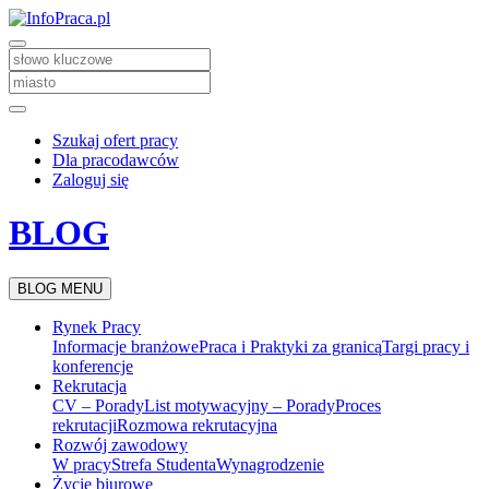
Szukaj ofert pracy
Dla pracodawców
Zaloguj się
BLOG
BLOG MENU
Rynek Pracy
Informacje branżowe
Praca i Praktyki za granicą
Targi pracy i
konferencje
Rekrutacja
CV – Porady
List motywacyjny – Porady
Proces
rekrutacji
Rozmowa rekrutacyjna
Rozwój zawodowy
W pracy
Strefa Studenta
Wynagrodzenie
Życie biurowe