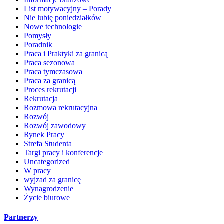
List motywacyjny – Porady
Nie lubię poniedziałków
Nowe technologie
Pomysły
Poradnik
Praca i Praktyki za granicą
Praca sezonowa
Praca tymczasowa
Praca za granicą
Proces rekrutacji
Rekrutacja
Rozmowa rekrutacyjna
Rozwój
Rozwój zawodowy
Rynek Pracy
Strefa Studenta
Targi pracy i konferencje
Uncategorized
W pracy
wyjzad za granicę
Wynagrodzenie
Życie biurowe
Partnerzy