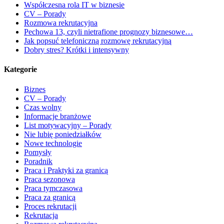
Współczesna rola IT w biznesie
CV – Porady
Rozmowa rekrutacyjna
Pechowa 13, czyli nietrafione prognozy biznesowe…
Jak popsuć telefoniczną rozmowę rekrutacyjną
Dobry stres? Krótki i intensywny
Kategorie
Biznes
CV – Porady
Czas wolny
Informacje branżowe
List motywacyjny – Porady
Nie lubię poniedziałków
Nowe technologie
Pomysły
Poradnik
Praca i Praktyki za granicą
Praca sezonowa
Praca tymczasowa
Praca za granicą
Proces rekrutacji
Rekrutacja