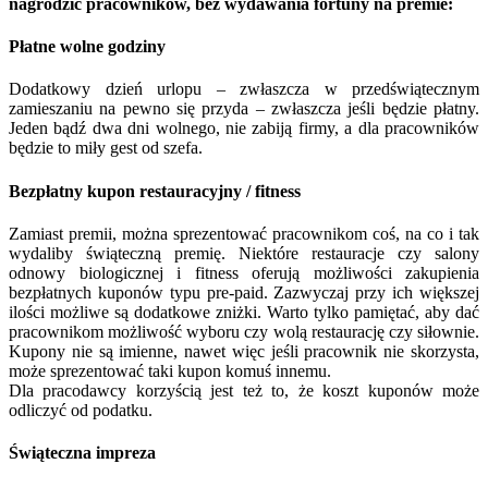
nagrodzić pracowników, bez wydawania fortuny na premie:
Płatne wolne godziny
Dodatkowy dzień urlopu – zwłaszcza w przedświątecznym
zamieszaniu na pewno się przyda – zwłaszcza jeśli będzie płatny.
Jeden bądź dwa dni wolnego, nie zabiją firmy, a dla pracowników
będzie to miły gest od szefa.
Bezpłatny kupon restauracyjny / fitness
Zamiast premii, można sprezentować pracownikom coś, na co i tak
wydaliby świąteczną premię. Niektóre restauracje czy salony
odnowy biologicznej i fitness oferują możliwości zakupienia
bezpłatnych kuponów typu pre-paid. Zazwyczaj przy ich większej
ilości możliwe są dodatkowe zniżki. Warto tylko pamiętać, aby dać
pracownikom możliwość wyboru czy wolą restaurację czy siłownie.
Kupony nie są imienne, nawet więc jeśli pracownik nie skorzysta,
może sprezentować taki kupon komuś innemu.
Dla pracodawcy korzyścią jest też to, że koszt kuponów może
odliczyć od podatku.
Świąteczna impreza