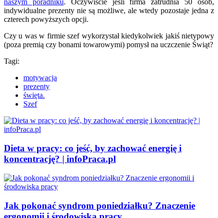
naszym poradniku
. Oczywiście jeśli firma zatrudnia 50 osób,
indywidualne prezenty nie są możliwe, ale wtedy pozostaje jedna z
czterech powyższych opcji.
Czy u was w firmie szef wykorzystał kiedykolwiek jakiś nietypowy
(poza premią czy bonami towarowymi) pomysł na uczczenie Świąt?
Tagi:
motywacja
prezenty
święta.
Szef
Dieta w pracy: co jeść, by zachować energię i
koncentrację? | infoPraca.pl
Jak pokonać syndrom poniedziałku? Znaczenie
ergonomii i środowiska pracy