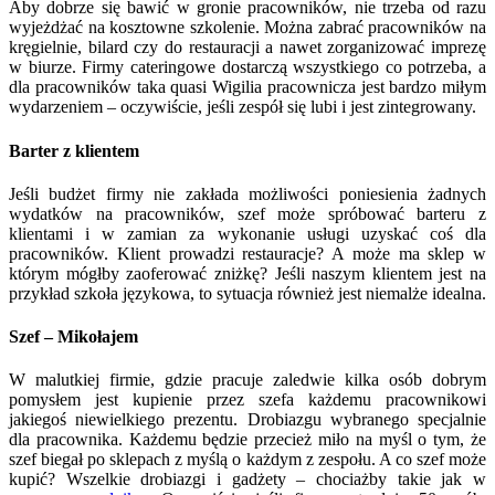
Aby dobrze się bawić w gronie pracowników, nie trzeba od razu
wyjeżdżać na kosztowne szkolenie. Można zabrać pracowników na
kręgielnie, bilard czy do restauracji a nawet zorganizować imprezę
w biurze. Firmy cateringowe dostarczą wszystkiego co potrzeba, a
dla pracowników taka quasi Wigilia pracownicza jest bardzo miłym
wydarzeniem – oczywiście, jeśli zespół się lubi i jest zintegrowany.
Barter z klientem
Jeśli budżet firmy nie zakłada możliwości poniesienia żadnych
wydatków na pracowników, szef może spróbować barteru z
klientami i w zamian za wykonanie usługi uzyskać coś dla
pracowników. Klient prowadzi restauracje? A może ma sklep w
którym mógłby zaoferować zniżkę? Jeśli naszym klientem jest na
przykład szkoła językowa, to sytuacja również jest niemalże idealna.
Szef – Mikołajem
W malutkiej firmie, gdzie pracuje zaledwie kilka osób dobrym
pomysłem jest kupienie przez szefa każdemu pracownikowi
jakiegoś niewielkiego prezentu. Drobiazgu wybranego specjalnie
dla pracownika. Każdemu będzie przecież miło na myśl o tym, że
szef biegał po sklepach z myślą o każdym z zespołu. A co szef może
kupić? Wszelkie drobiazgi i gadżety – chociażby takie jak w