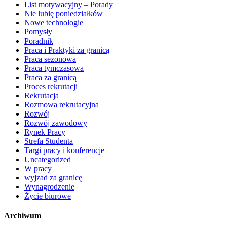
List motywacyjny – Porady
Nie lubię poniedziałków
Nowe technologie
Pomysły
Poradnik
Praca i Praktyki za granicą
Praca sezonowa
Praca tymczasowa
Praca za granicą
Proces rekrutacji
Rekrutacja
Rozmowa rekrutacyjna
Rozwój
Rozwój zawodowy
Rynek Pracy
Strefa Studenta
Targi pracy i konferencje
Uncategorized
W pracy
wyjzad za granicę
Wynagrodzenie
Życie biurowe
Archiwum