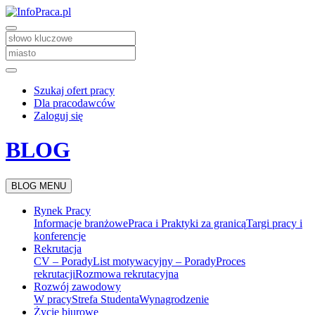
Szukaj ofert pracy
Dla pracodawców
Zaloguj się
BLOG
BLOG MENU
Rynek Pracy
Informacje branżowe
Praca i Praktyki za granicą
Targi pracy i
konferencje
Rekrutacja
CV – Porady
List motywacyjny – Porady
Proces
rekrutacji
Rozmowa rekrutacyjna
Rozwój zawodowy
W pracy
Strefa Studenta
Wynagrodzenie
Życie biurowe