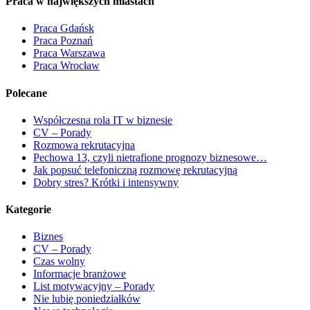
Praca w największych miastach
Praca Gdańsk
Praca Poznań
Praca Warszawa
Praca Wrocław
Polecane
Współczesna rola IT w biznesie
CV – Porady
Rozmowa rekrutacyjna
Pechowa 13, czyli nietrafione prognozy biznesowe…
Jak popsuć telefoniczną rozmowę rekrutacyjną
Dobry stres? Krótki i intensywny
Kategorie
Biznes
CV – Porady
Czas wolny
Informacje branżowe
List motywacyjny – Porady
Nie lubię poniedziałków