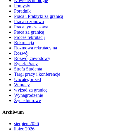
Nowe technologie
Pomysły
Poradnik
Praca i Praktyki za granicą
Praca sezonowa
Praca tymczasowa
Praca za granicą
Proces rekrutacji
Rekrutacja
Rozmowa rekrutacyjna
Rozwój
Rozwój zawodowy
Rynek Pracy
Strefa Studenta
Targi pracy i konferencje
Uncategorized
W pracy
wyjzad za granicę
Wynagrodzenie
Życie biurowe
Archiwum
sierpień 2026
lipiec 2026