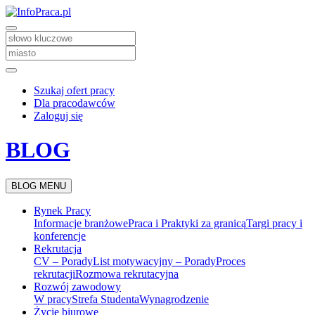
Szukaj ofert pracy
Dla pracodawców
Zaloguj się
BLOG
BLOG MENU
Rynek Pracy
Informacje branżowe
Praca i Praktyki za granicą
Targi pracy i
konferencje
Rekrutacja
CV – Porady
List motywacyjny – Porady
Proces
rekrutacji
Rozmowa rekrutacyjna
Rozwój zawodowy
W pracy
Strefa Studenta
Wynagrodzenie
Życie biurowe