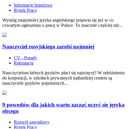
Informacje branżowe
Rynek Pracy
Wymóg znajomości języka angielskiego pojawia się już w co
czwartym ogłoszeniu o pracę w Polsce. To znacznie częściej niż...
Nauczyciel rosyjskiego zarobi najmniej
CV - Porady
Rekrutacja
Nauczycielom których języków płaci się najwięcej? W odróżnieniu
do korporacji, w szkołach prywatnych najbardziej cenieni są
nauczyciele języków popularnych...
9 powodów dla jakich warto zacząć uczyć się języka
obcego
Rozwój zawodowy
Rynek Pracy