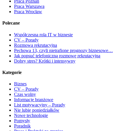
Praca Poznań
Praca Warszawa
Praca Wrocław
Polecane
Współczesna rola IT w biznesie
CV – Porady
Rozmowa rekrutacyjna
Pechowa 13, czyli nietrafione prognozy biznesowe…
Jak popsuć telefoniczną rozmowę rekrutacyjną
Dobry stres? Krótki i intensywny
Kategorie
Biznes
CV – Porady
Czas wolny
Informacje branżowe
List motywacyjny – Porady
Nie lubię poniedziałków
Nowe technologie
Pomysły
Poradnik