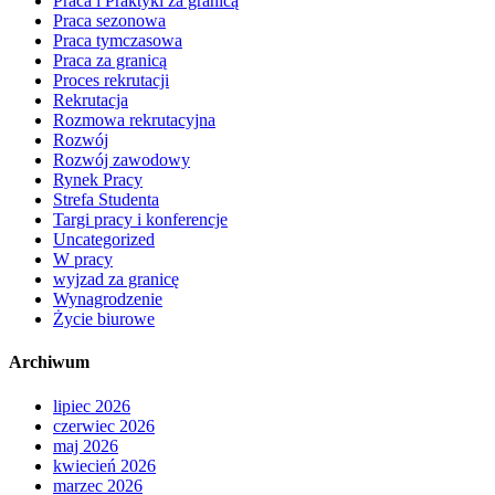
Praca i Praktyki za granicą
Praca sezonowa
Praca tymczasowa
Praca za granicą
Proces rekrutacji
Rekrutacja
Rozmowa rekrutacyjna
Rozwój
Rozwój zawodowy
Rynek Pracy
Strefa Studenta
Targi pracy i konferencje
Uncategorized
W pracy
wyjzad za granicę
Wynagrodzenie
Życie biurowe
Archiwum
lipiec 2026
czerwiec 2026
maj 2026
kwiecień 2026
marzec 2026