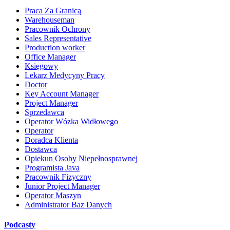
Praca Za Granicą
Warehouseman
Pracownik Ochrony
Sales Representative
Production worker
Office Manager
Księgowy
Lekarz Medycyny Pracy
Doctor
Key Account Manager
Project Manager
Sprzedawca
Operator Wózka Widłowego
Operator
Doradca Klienta
Dostawca
Opiekun Osoby Niepełnosprawnej
Programista Java
Pracownik Fizyczny
Junior Project Manager
Operator Maszyn
Administrator Baz Danych
Podcasty