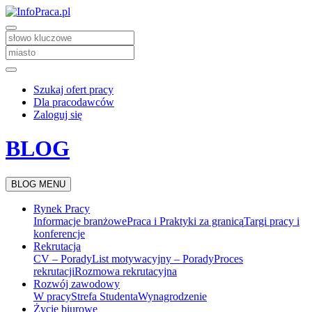
Szukaj ofert pracy
Dla pracodawców
Zaloguj się
BLOG
BLOG MENU
Rynek Pracy
Informacje branżowe
Praca i Praktyki za granicą
Targi pracy i
konferencje
Rekrutacja
CV – Porady
List motywacyjny – Porady
Proces
rekrutacji
Rozmowa rekrutacyjna
Rozwój zawodowy
W pracy
Strefa Studenta
Wynagrodzenie
Życie biurowe