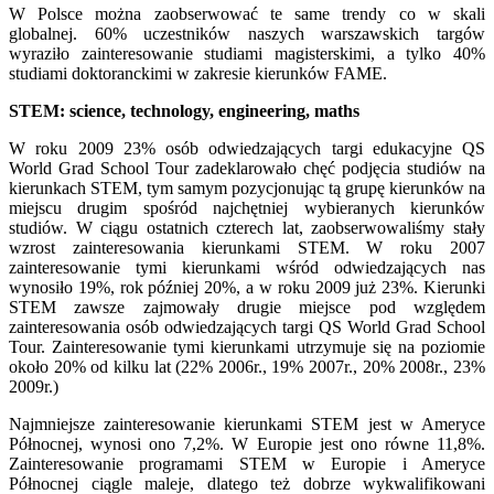
W Polsce można zaobserwować te same trendy co w skali
globalnej. 60% uczestników naszych warszawskich targów
wyraziło zainteresowanie studiami magisterskimi, a tylko 40%
studiami doktoranckimi w zakresie kierunków FAME.
STEM: science, technology, engineering, maths
W roku 2009 23% osób odwiedzających targi edukacyjne QS
World Grad School Tour zadeklarowało chęć podjęcia studiów na
kierunkach STEM, tym samym pozycjonując tą grupę kierunków na
miejscu drugim spośród najchętniej wybieranych kierunków
studiów. W ciągu ostatnich czterech lat, zaobserwowaliśmy stały
wzrost zainteresowania kierunkami STEM. W roku 2007
zainteresowanie tymi kierunkami wśród odwiedzających nas
wynosiło 19%, rok później 20%, a w roku 2009 już 23%. Kierunki
STEM zawsze zajmowały drugie miejsce pod względem
zainteresowania osób odwiedzających targi QS World Grad School
Tour. Zainteresowanie tymi kierunkami utrzymuje się na poziomie
około 20% od kilku lat (22% 2006r., 19% 2007r., 20% 2008r., 23%
2009r.)
Najmniejsze zainteresowanie kierunkami STEM jest w Ameryce
Północnej, wynosi ono 7,2%. W Europie jest ono równe 11,8%.
Zainteresowanie programami STEM w Europie i Ameryce
Północnej ciągle maleje, dlatego też dobrze wykwalifikowani