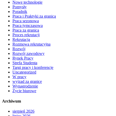
Nowe technologie
Pomysły
Poradnik
Praca i Praktyki za granicą
Praca sezonowa
Praca tymczasowa
Praca za granicą
Proces rekrutacji
Rekrutacja
Rozmowa rekrutacyjna
Rozwój
Rozwój zawodowy
Rynek Pracy
Strefa Studenta
Targi pracy i konferencje
Uncategorized
W pracy
wyjzad za granicę
Wynagrodzenie
Życie biurowe
Archiwum
sierpień 2026
lipiec 2026