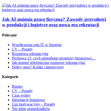
Jak AI zmienia pracę fizyczną? Zawody przyszłości
w produkcji i logistyce oraz nowa era rekrutacji
Polecane
Współczesna rola IT w biznesie
CV – Porady
Rozmowa rekrutacyjna
Pechowa 13, czyli nietrafione prognozy biznesowe…
Jak popsuć telefoniczną rozmowę rekrutacyjną
Dobry stres? Krótki i intensywny
Kategorie
Biznes
CV – Porady
Czas wolny
Informacje branżowe
List motywacyjny – Porady
Nie lubię poniedziałków