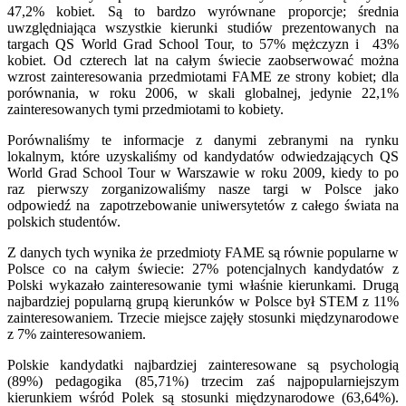
47,2% kobiet. Są to bardzo wyrównane proporcje; średnia
uwzględniająca wszystkie kierunki studiów prezentowanych na
targach QS World Grad School Tour, to 57% mężczyzn i 43%
kobiet. Od czterech lat na całym świecie zaobserwować można
wzrost zainteresowania przedmiotami FAME ze strony kobiet; dla
porównania, w roku 2006, w skali globalnej, jedynie 22,1%
zainteresowanych tymi przedmiotami to kobiety.
Porównaliśmy te informacje z danymi zebranymi na rynku
lokalnym, które uzyskaliśmy od kandydatów odwiedzających QS
World Grad School Tour w Warszawie w roku 2009, kiedy to po
raz pierwszy zorganizowaliśmy nasze targi w Polsce jako
odpowiedź na zapotrzebowanie uniwersytetów z całego świata na
polskich studentów.
Z danych tych wynika że przedmioty FAME są równie popularne w
Polsce co na całym świecie: 27% potencjalnych kandydatów z
Polski wykazało zainteresowanie tymi właśnie kierunkami. Drugą
najbardziej popularną grupą kierunków w Polsce był STEM z 11%
zainteresowaniem. Trzecie miejsce zajęły stosunki międzynarodowe
z 7% zainteresowaniem.
Polskie kandydatki najbardziej zainteresowane są psychologią
(89%) pedagogika (85,71%) trzecim zaś najpopularniejszym
kierunkiem wśród Polek są stosunki międzynarodowe (63,64%).