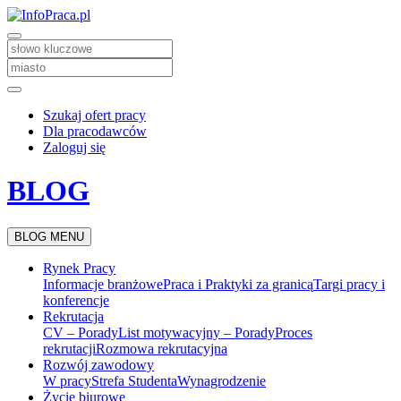
Szukaj ofert pracy
Dla pracodawców
Zaloguj się
BLOG
BLOG MENU
Rynek Pracy
Informacje branżowe
Praca i Praktyki za granicą
Targi pracy i
konferencje
Rekrutacja
CV – Porady
List motywacyjny – Porady
Proces
rekrutacji
Rozmowa rekrutacyjna
Rozwój zawodowy
W pracy
Strefa Studenta
Wynagrodzenie
Życie biurowe