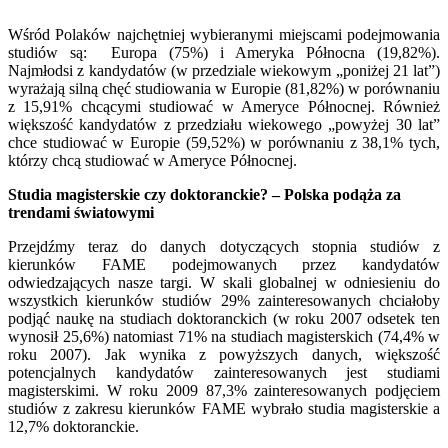
Wśród Polaków najchętniej wybieranymi miejscami podejmowania
studiów są: Europa (75%) i Ameryka Północna (19,82%).
Najmłodsi z kandydatów (w przedziale wiekowym „poniżej 21 lat”)
wyrażają silną chęć studiowania w Europie (81,82%) w porównaniu
z 15,91% chcącymi studiować w Ameryce Północnej. Również
większość kandydatów z przedziału wiekowego „powyżej 30 lat”
chce studiować w Europie (59,52%) w porównaniu z 38,1% tych,
którzy chcą studiować w Ameryce Północnej.
Studia magisterskie czy doktoranckie? – Polska podąża za
trendami światowymi
Przejdźmy teraz do danych dotyczących stopnia studiów z
kierunków FAME podejmowanych przez kandydatów
odwiedzających nasze targi. W skali globalnej w odniesieniu do
wszystkich kierunków studiów 29% zainteresowanych chciałoby
podjąć naukę na studiach doktoranckich (w roku 2007 odsetek ten
wynosił 25,6%) natomiast 71% na studiach magisterskich (74,4% w
roku 2007). Jak wynika z powyższych danych, większość
potencjalnych kandydatów zainteresowanych jest studiami
magisterskimi. W roku 2009 87,3% zainteresowanych podjęciem
studiów z zakresu kierunków FAME wybrało studia magisterskie a
12,7% doktoranckie.