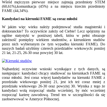
Wśród mężczyzn pierwsze miejsce zajmują przedmioty STEM
(60,61%),komunikacja (45%) a na miejscu trzecim przedmioty
FAME (44,34%).
Kandydaci na kierunki FAME są coraz młodsi
W jakim więc wieku należy podejmować studia magisterski i
doktoranckie? To oczywiście zależy od Ciebie! Lecz spójrzmy na
ogólne statystyki w poniższej tabeli, która w pełni obrazuje
zależność pomiędzy wiekiem studentów, a kierunkiem studiów
przez nich wybieranym (w tym wypadku kierunki FAME). Do
naszych badań użyliśmy czterech przedziałów wiekowych: poniżej
21 lat, 21-25, 26-30 oraz powyżej 30 lat.
Najbardziej oczywiste wnioski wynikające z tych danych, są
następujące: kandydaci chcący studiować na kierunkach FAME są
coraz młodsi. Jest coraz więcej kandydatów na kierunki FAME z
przedziału wiekowego poniżej 21, jest ich też coraz mniej z
przedziału wiekowego 26-30 oraz powyżej 30. Wynika z tego że
kandydaci wolą rozpocząć studia wcześniej, by móc wcześniej
rozpocząć karierę zawodową. Trend ten w szczególności da się
zaobserwować w Ameryce Północnej.