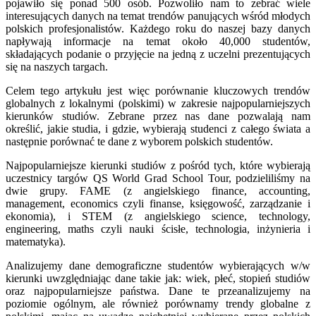
pojawiło się ponad 500 osób. Pozwoliło nam to zebrać wiele
interesujących danych na temat trendów panujących wśród młodych
polskich profesjonalistów. Każdego roku do naszej bazy danych
napływają informacje na temat około 40,000 studentów,
składających podanie o przyjęcie na jedną z uczelni prezentujących
się na naszych targach.
Celem tego artykułu jest więc porównanie kluczowych trendów
globalnych z lokalnymi (polskimi) w zakresie najpopularniejszych
kierunków studiów. Zebrane przez nas dane pozwalają nam
określić, jakie studia, i gdzie, wybierają studenci z całego świata a
następnie porównać te dane z wyborem polskich studentów.
Najpopularniejsze kierunki studiów z pośród tych, które wybierają
uczestnicy targów QS World Grad School Tour, podzieliliśmy na
dwie grupy. FAME (z angielskiego finance, accounting,
management, economics czyli finanse, księgowość, zarządzanie i
ekonomia), i STEM (z angielskiego science, technology,
engineering, maths czyli nauki ścisłe, technologia, inżynieria i
matematyka).
Analizujemy dane demograficzne studentów wybierających w/w
kierunki uwzględniając dane takie jak: wiek, płeć, stopień studiów
oraz najpopularniejsze państwa. Dane te przeanalizujemy na
poziomie ogólnym, ale również porównamy trendy globalne z