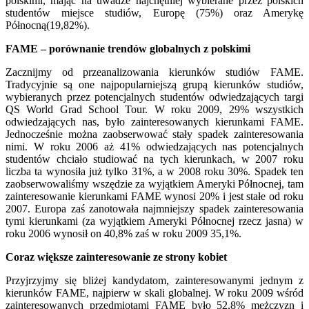
polskimi, mając na uwadze najchętniej wybierane przez polskich
studentów miejsce studiów, Europę (75%) oraz Amerykę
Północną(19,82%).
FAME – porównanie trendów globalnych z polskimi
Zacznijmy od przeanalizowania kierunków studiów FAME.
Tradycyjnie są one najpopularniejszą grupą kierunków studiów,
wybieranych przez potencjalnych studentów odwiedzających targi
QS World Grad School Tour. W roku 2009, 29% wszystkich
odwiedzających nas, było zainteresowanych kierunkami FAME.
Jednocześnie można zaobserwować stały spadek zainteresowania
nimi. W roku 2006 aż 41% odwiedzających nas potencjalnych
studentów chciało studiować na tych kierunkach, w 2007 roku
liczba ta wynosiła już tylko 31%, a w 2008 roku 30%. Spadek ten
zaobserwowaliśmy wszędzie za wyjątkiem Ameryki Północnej, tam
zainteresowanie kierunkami FAME wynosi 20% i jest stałe od roku
2007. Europa zaś zanotowała najmniejszy spadek zainteresowania
tymi kierunkami (za wyjątkiem Ameryki Północnej rzecz jasna) w
roku 2006 wynosił on 40,8% zaś w roku 2009 35,1%.
Coraz większe zainteresowanie ze strony kobiet
Przyjrzyjmy się bliżej kandydatom, zainteresowanymi jednym z
kierunków FAME, najpierw w skali globalnej. W roku 2009 wśród
zainteresowanych przedmiotami FAME było 52,8% mężczyzn i