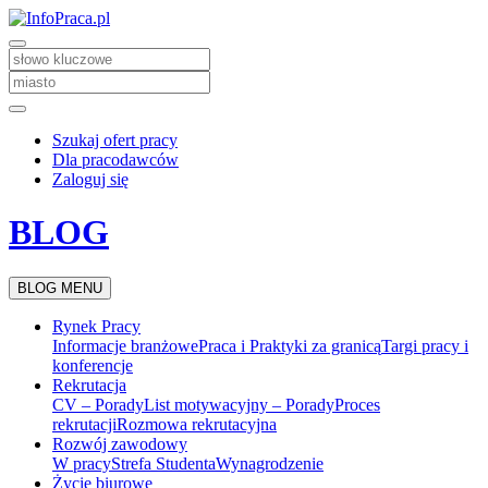
Szukaj ofert pracy
Dla pracodawców
Zaloguj się
BLOG
BLOG MENU
Rynek Pracy
Informacje branżowe
Praca i Praktyki za granicą
Targi pracy i
konferencje
Rekrutacja
CV – Porady
List motywacyjny – Porady
Proces
rekrutacji
Rozmowa rekrutacyjna
Rozwój zawodowy
W pracy
Strefa Studenta
Wynagrodzenie
Życie biurowe