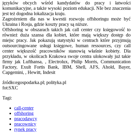
języków obcych wśród kandydatów do pracy i łatwości
komunikacyjne, a także wysoki poziom edukacji. NIe bez znaczenia
jest też dogodna lokalizacja kraju.
Zagrożeniem dla nas w kwestii rozwoju offshoringu może być
Ukraina i Rosja, gdzie koszty pracy są niższe.
Offshoring w obszarach takich jak call center czy księgowość to
również duża szansa dla kobiet, które mają większy dostęp do
miejsc pracy. Jak pokazują statystyki w centrach które przyjmują
outsourcingowane usługi księgowe, human ressources, czy call
center większość pracowników stanowią właśnie kobiety. Dla
przykładu, w okolicach Krakowa swoje centra ulokowały już takie
firmy jak Lufthansa, , Electrolux, Philip Morris, Communication
Factory, Exult Fortis Bank, IBM, Shell, AFS, Ahold, Bayer,
Capgemini, , Hewitt, Indesit
źródło:egospodarka.pl; polityka.pl
fot:SXC
Tagi:
call-center
offshoring
pracodawcy
pracownicy
rynek pracy