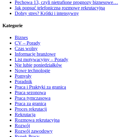
Pechowa 13, czyli nietrafione prognozy biznesowe…
Jak popsuć telefoniczną rozmowę rekrutacyjną
Dobry stres? Krótki i intensywny
Kategorie
Biznes
CV – Porady
Czas wolny
Informacje branżowe
List motywacyjny – Porady
Nie lubię poniedziałków
Nowe technologie
Pomysły
Poradnik
Praca i Praktyki za granicą
Praca sezonowa
Praca tymczasowa
Praca za granicą
Proces rekrutacji
Rekrutacja
Rozmowa rekrutacyjna
Rozwój
Rozwój zawodowy
Rynek Pracy