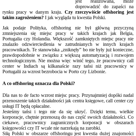
jest realizowana, może
doprowadzić do zapaści na
rynku pracy w danym kraju.
Czy rzeczywiście offshoring jest
takim zagrożeniem?
I jak wygląda tu kwestia Polski.
Jak podaje Polityka, offshoring nie był główną przyczyną
zmniejszenia się miejsc pracy w takich krajach jak Belgia,
Portugalia czy Holandia. Większość zamkniętych miejsc pracy nie
znalazło odzwierciedlenia w zatrudnianych w innych krajach
pracownikach. Te stanowiska „zniknęły” bo nie były już konieczne,
prawdopodobnie w związku z większą automatyzacją i rozwojem
technologicznym. Nie można więc winić tego, że pracownicy call
center w Indiach są kilkanaście razy tańsi niż pracownicy w
Portugalii za wzrost bezrobocia w Porto czy Lizbonie.
A co offshoring oznacza dla Polski?
Dla nas to de facto wzrost miejsc pracy. Przynajmniej dopóki nadal
przenoszenie takich działalności jak centra księgowe, call center czy
usługi IT będą opłacalne.
Jesteśmy tańsi i tego nie da się ukryć. Dzięki temu, wielkie
korporacje, chętnie przenoszą do nas część swoich działalności. Co
ciekawe, pracownicy zagranicznych korporacji w obszarach
księgowości czy IT wcale nie narzekają na zarobki.
Siłą Polski w obszarze offshoringu jest kwestia dużej znajomości