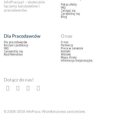
InfoPraca.pl – skutecznie
Pokaż oferty
łączymy kandydatów i
FAQ
pracodawców.
Zaloguj się
Zarejestruj się
Blog
Dla Pracodawców
O nas
Dla pracodawców
O nas
Korzyści publikacji
Partnerzy
FAQ
Praca w serwisie
Zarejestruj się
Kontakt
Klub Rekrutera
Widżety
Mapa strony
Informacja korporacyjna
Dołącz do nas!
© 2008-2018 infoPraca. Wszelkie prawa zastrzeżone.