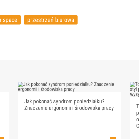
n space
przestrzeń biurowa
Jak pokonać syndrom poniedziałku?
T
Znaczenie ergonomii i środowiska pracy
p
o
C