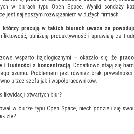
cych w biurach typu Open Space. Wyniki sondaży kaz
e jest najlepszym rozwiązaniem w dużych firmach.
 którzy pracują w takich biurach uważa że powodu
fliktowość, obniżają produktywność i sprawiają że trud
szowe wsparto fizjologicznymi – okazało się, że
praco
e i trudności z koncentracją
. Dodatkowo stają się bard
cego szumu. Problemem jest również brak prywatności i
no przez szefa jak i współpracowników.
 likwidacji otwartych biur?
cował w biurze typu Open Space, niech podzieli się swo
ak źle?