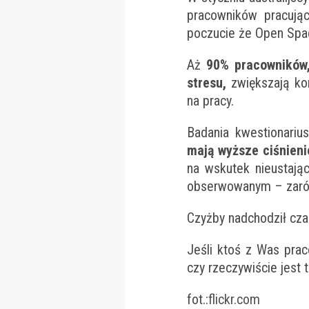
pracowników pracują
poczucie że Open Spac
Aż
90% pracowników,
stresu,
zwiększają kon
na pracy.
Badania kwestionariu
mają wyższe ciśnieni
na wskutek nieustają
obserwowanym – zarów
Czyżby nadchodził czas
Jeśli ktoś z Was pra
czy rzeczywiście jest t
fot.:
flickr.com