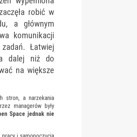
rzeń wypełniona
zaczęła robić w
odu, a głównym
wa komunikacji
 zadań. Łatwiej
a dalej niż do
wać na większe
 stron, a narzekania
przez managerów były
pen Space jednak nie
i pracy i samopoczucia