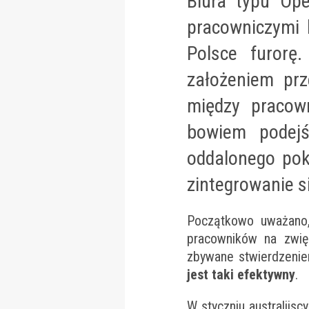
Biura typu
Op
pracowniczymi 
Polsce furorę
założeniem pr
między pracown
bowiem podejś
oddalonego po
zintegrowanie si
Początkowo uważan
pracowników na zwię
zbywane stwierdzenie
jest taki efektywny
.
W styczniu australijs