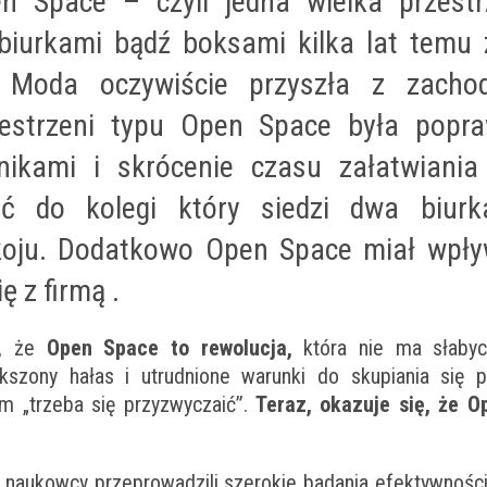
en Space
– czyli jedna wielka przest
biurkami bądź boksami kilka lat temu 
. Moda oczywiście przyszła z zach
zestrzeni typu Open Space była popra
ikami i skrócenie czasu załatwiania
ć do kolegi który siedzi dwa biurk
koju. Dodatkowo Open Space miał wpły
ę z firmą .
o, że
Open Space to rewolucja,
która nie ma słabych
kszony hałas i utrudnione warunki do skupiania się 
m „trzeba się przyzwyczaić”.
Teraz, okazuje się, że O
cy naukowcy przeprowadzili szerokie badania efektywnośc