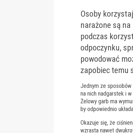
Osoby korzystaj
narażone są na 
podczas korzysta
odpoczynku, spr
powodować może
zapobiec temu 
Jednym ze sposobów s
na nich nadgarstek i w
Żelowy garb ma wymusz
by odpowiednio układ
Okazuje się, że ciśnie
wzrasta nawet dwukrot