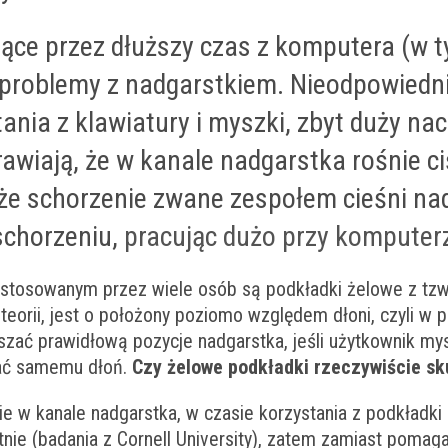
ące przez dłuższy czas z komputera (w 
problemy z nadgarstkiem. Nieodpowiedni
nia z klawiatury i myszki, zbyt duży naci
awiają, że w kanale nadgarstka rośnie ci
 schorzenie zwane zespołem cieśni nad
schorzeniu,
pracując dużo przy komputer
tosowanym przez wiele osób są podkładki żelowe z tzw 
 teorii, jest o położony poziomo względem dłoni, czyli w 
ać prawidłową pozycje nadgarstka, jeśli użytkownik mys
ać samemu dłoń.
Czy żelowe podkładki rzeczywiście sk
nie w kanale nadgarstka, w czasie korzystania z podkładk
nie (badania z Cornell University), zatem zamiast pomag