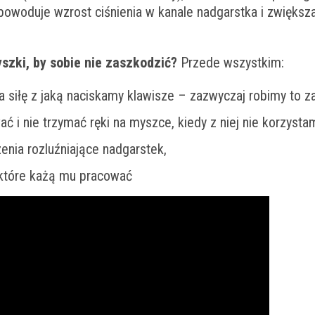
woduje wzrost ciśnienia w kanale nadgarstka i zwiększa
zki, by sobie nie zaszkodzić?
Przede wszystkim:
 siłę z jaką naciskamy klawisze – zazwyczaj robimy to z
 i nie trzymać ręki na myszce, kiedy z niej nie korzysta
nia rozluźniające nadgarstek,
 które każą mu pracować