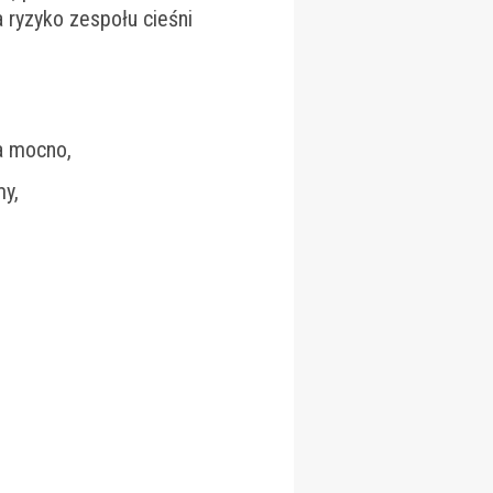
 ryzyko zespołu cieśni
a mocno,
my,