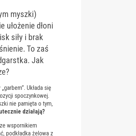
tym myszki)
e ułożenie dłoni
sk siły i brak
śnienie. To zaś
garstka. Jak
ze
?
„garbem”. Układa się
pozycji spoczynkowej.
zki nie pamięta o tym,
utecznie działają?
i ze wspornikiem
ać, podkładka żelowa z