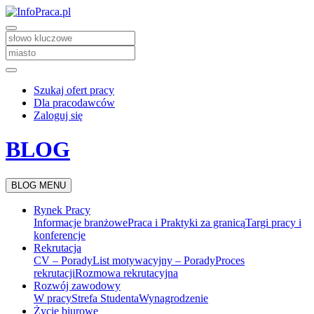
Szukaj ofert pracy
Dla pracodawców
Zaloguj się
BLOG
BLOG MENU
Rynek Pracy
Informacje branżowe
Praca i Praktyki za granicą
Targi pracy i
konferencje
Rekrutacja
CV – Porady
List motywacyjny – Porady
Proces
rekrutacji
Rozmowa rekrutacyjna
Rozwój zawodowy
W pracy
Strefa Studenta
Wynagrodzenie
Życie biurowe