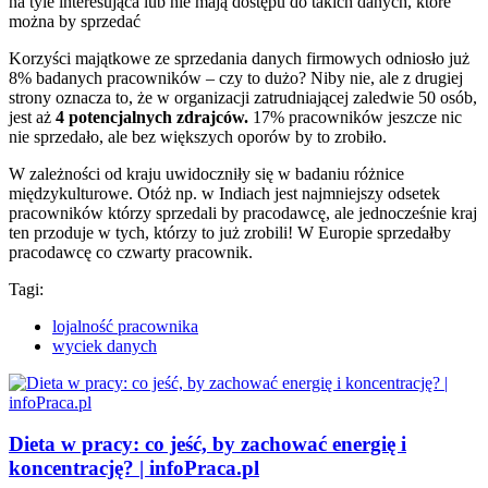
na tyle interesująca lub nie mają dostępu do takich danych, które
można by sprzedać
Korzyści majątkowe ze sprzedania danych firmowych odniosło już
8% badanych pracowników – czy to dużo? Niby nie, ale z drugiej
strony oznacza to, że w organizacji zatrudniającej zaledwie 50 osób,
jest aż
4 potencjalnych zdrajców.
17% pracowników jeszcze nic
nie sprzedało, ale bez większych oporów by to zrobiło.
W zależności od kraju uwidoczniły się w badaniu różnice
międzykulturowe. Otóż np. w Indiach jest najmniejszy odsetek
pracowników którzy sprzedali by pracodawcę, ale jednocześnie kraj
ten przoduje w tych, którzy to już zrobili! W Europie sprzedałby
pracodawcę co czwarty pracownik.
Tagi:
lojalność pracownika
wyciek danych
Dieta w pracy: co jeść, by zachować energię i
koncentrację? | infoPraca.pl