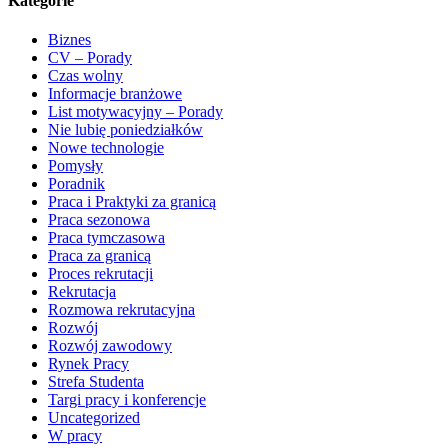
Kategorie
Biznes
CV – Porady
Czas wolny
Informacje branżowe
List motywacyjny – Porady
Nie lubię poniedziałków
Nowe technologie
Pomysły
Poradnik
Praca i Praktyki za granicą
Praca sezonowa
Praca tymczasowa
Praca za granicą
Proces rekrutacji
Rekrutacja
Rozmowa rekrutacyjna
Rozwój
Rozwój zawodowy
Rynek Pracy
Strefa Studenta
Targi pracy i konferencje
Uncategorized
W pracy