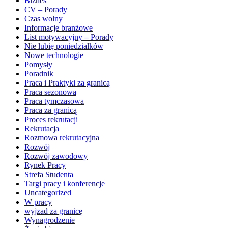
Biznes
CV – Porady
Czas wolny
Informacje branżowe
List motywacyjny – Porady
Nie lubię poniedziałków
Nowe technologie
Pomysły
Poradnik
Praca i Praktyki za granicą
Praca sezonowa
Praca tymczasowa
Praca za granicą
Proces rekrutacji
Rekrutacja
Rozmowa rekrutacyjna
Rozwój
Rozwój zawodowy
Rynek Pracy
Strefa Studenta
Targi pracy i konferencje
Uncategorized
W pracy
wyjzad za granicę
Wynagrodzenie