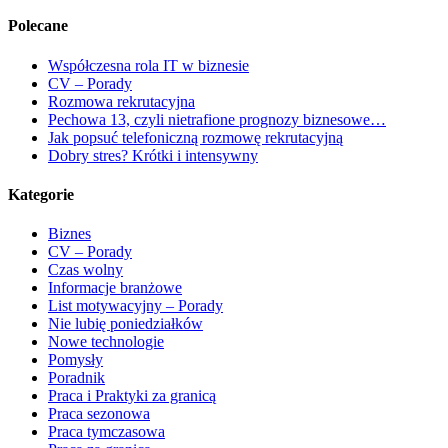
Polecane
Współczesna rola IT w biznesie
CV – Porady
Rozmowa rekrutacyjna
Pechowa 13, czyli nietrafione prognozy biznesowe…
Jak popsuć telefoniczną rozmowę rekrutacyjną
Dobry stres? Krótki i intensywny
Kategorie
Biznes
CV – Porady
Czas wolny
Informacje branżowe
List motywacyjny – Porady
Nie lubię poniedziałków
Nowe technologie
Pomysły
Poradnik
Praca i Praktyki za granicą
Praca sezonowa
Praca tymczasowa