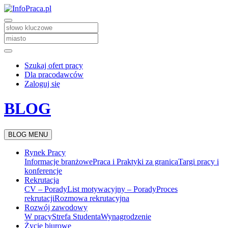
Szukaj ofert pracy
Dla pracodawców
Zaloguj się
BLOG
BLOG MENU
Rynek Pracy
Informacje branżowe
Praca i Praktyki za granicą
Targi pracy i
konferencje
Rekrutacja
CV – Porady
List motywacyjny – Porady
Proces
rekrutacji
Rozmowa rekrutacyjna
Rozwój zawodowy
W pracy
Strefa Studenta
Wynagrodzenie
Życie biurowe