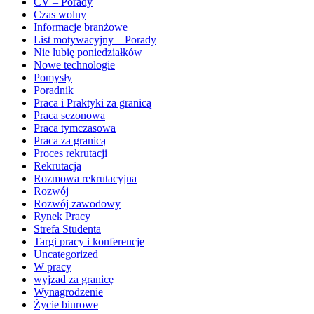
CV – Porady
Czas wolny
Informacje branżowe
List motywacyjny – Porady
Nie lubię poniedziałków
Nowe technologie
Pomysły
Poradnik
Praca i Praktyki za granicą
Praca sezonowa
Praca tymczasowa
Praca za granicą
Proces rekrutacji
Rekrutacja
Rozmowa rekrutacyjna
Rozwój
Rozwój zawodowy
Rynek Pracy
Strefa Studenta
Targi pracy i konferencje
Uncategorized
W pracy
wyjzad za granicę
Wynagrodzenie
Życie biurowe