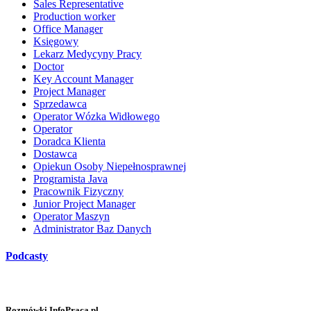
Sales Representative
Production worker
Office Manager
Księgowy
Lekarz Medycyny Pracy
Doctor
Key Account Manager
Project Manager
Sprzedawca
Operator Wózka Widłowego
Operator
Doradca Klienta
Dostawca
Opiekun Osoby Niepełnosprawnej
Programista Java
Pracownik Fizyczny
Junior Project Manager
Operator Maszyn
Administrator Baz Danych
Podcasty
Rozmówki InfoPraca.pl