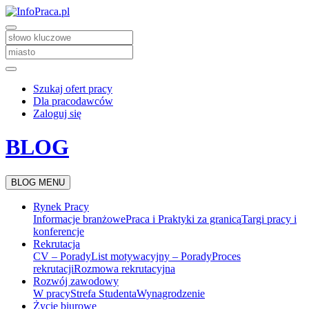
Szukaj ofert pracy
Dla pracodawców
Zaloguj się
BLOG
BLOG MENU
Rynek Pracy
Informacje branżowe
Praca i Praktyki za granicą
Targi pracy i
konferencje
Rekrutacja
CV – Porady
List motywacyjny – Porady
Proces
rekrutacji
Rozmowa rekrutacyjna
Rozwój zawodowy
W pracy
Strefa Studenta
Wynagrodzenie
Życie biurowe