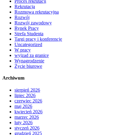
Proces rekrutacji
Rekrutacja
Rozmowa rekrutacyjna
Rozwój
Rozwój zawodowy
Rynek Pracy
Strefa Studenta
Targi pracy i konferencje
Uncategorized
W pracy
wyjzad za granicę
Wynagrodzenie
Życie biurowe
Archiwum
sierpień 2026
lipiec 2026
czerwiec 2026
maj 2026
kwiecień 2026
marzec 2026
luty 2026
styczeń 2026
grudzień 2025