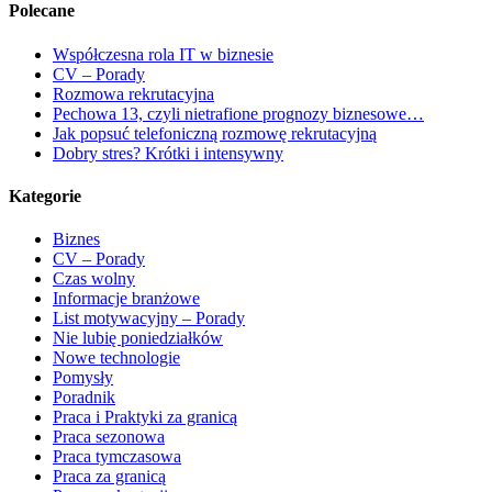
Polecane
Współczesna rola IT w biznesie
CV – Porady
Rozmowa rekrutacyjna
Pechowa 13, czyli nietrafione prognozy biznesowe…
Jak popsuć telefoniczną rozmowę rekrutacyjną
Dobry stres? Krótki i intensywny
Kategorie
Biznes
CV – Porady
Czas wolny
Informacje branżowe
List motywacyjny – Porady
Nie lubię poniedziałków
Nowe technologie
Pomysły
Poradnik
Praca i Praktyki za granicą
Praca sezonowa
Praca tymczasowa
Praca za granicą