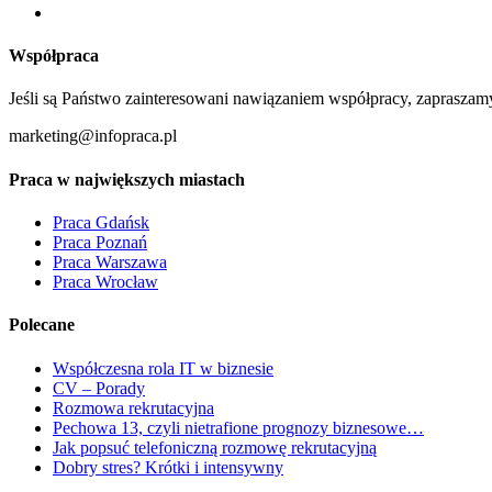
Współpraca
Jeśli są Państwo zainteresowani nawiązaniem współpracy, zapraszam
marketing@infopraca.pl
Praca w największych miastach
Praca Gdańsk
Praca Poznań
Praca Warszawa
Praca Wrocław
Polecane
Współczesna rola IT w biznesie
CV – Porady
Rozmowa rekrutacyjna
Pechowa 13, czyli nietrafione prognozy biznesowe…
Jak popsuć telefoniczną rozmowę rekrutacyjną
Dobry stres? Krótki i intensywny