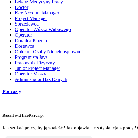
Lekarz Medycyny Pracy
Doctor
Key Account Manager
Project Manager
Sprzedawca
Operator Wózka Widłowego
Operator
Doradca Klienta
Dostawca
Opiekun Osoby Niepełnosprawnej
Programista Java
Pracownik Fizyczny
Junior Project Manager
Operator Maszyn
Administrator Baz Danych
Podcasty
Rozmówki InfoPraca.pl
Jak szukać pracy, by ją znaleźć? Jak objawia się satysfakcja z pra