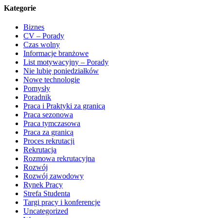
Kategorie
Biznes
CV – Porady
Czas wolny
Informacje branżowe
List motywacyjny – Porady
Nie lubię poniedziałków
Nowe technologie
Pomysły
Poradnik
Praca i Praktyki za granicą
Praca sezonowa
Praca tymczasowa
Praca za granicą
Proces rekrutacji
Rekrutacja
Rozmowa rekrutacyjna
Rozwój
Rozwój zawodowy
Rynek Pracy
Strefa Studenta
Targi pracy i konferencje
Uncategorized