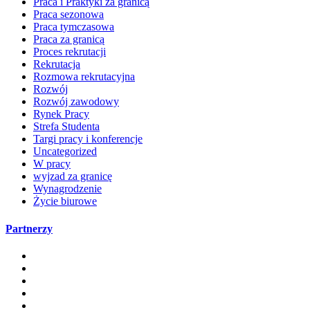
Praca i Praktyki za granicą
Praca sezonowa
Praca tymczasowa
Praca za granicą
Proces rekrutacji
Rekrutacja
Rozmowa rekrutacyjna
Rozwój
Rozwój zawodowy
Rynek Pracy
Strefa Studenta
Targi pracy i konferencje
Uncategorized
W pracy
wyjzad za granicę
Wynagrodzenie
Życie biurowe
Partnerzy