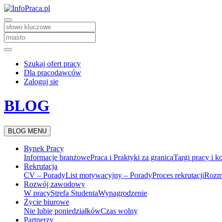
Szukaj ofert pracy
Dla pracodawców
Zaloguj się
BLOG
BLOG MENU
Rynek Pracy
Informacje branżowe
Praca i Praktyki za granicą
Targi pracy i k
Rekrutacja
CV – Porady
List motywacyjny – Porady
Proces rekrutacji
Rozm
Rozwój zawodowy
W pracy
Strefa Studenta
Wynagrodzenie
Życie biurowe
Nie lubię poniedziałków
Czas wolny
Partnerzy