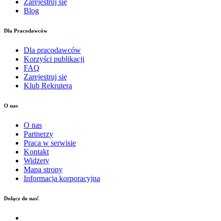
Zarejestruj się
Blog
Dla Pracodawców
Dla pracodawców
Korzyści publikacji
FAQ
Zarejestruj się
Klub Rekrutera
O nas
O nas
Partnerzy
Praca w serwisie
Kontakt
Widżety
Mapa strony
Informacja korporacyjna
Dołącz do nas!