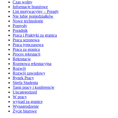
Czas wolny
Informacje branżowe
List motywacyjny – Porady
Nie lubię poniedziałków
Nowe technologie
Pomysły
Poradnik
Praca i Praktyki za granicą
Praca sezonowa
Praca tymczasowa
Praca za granicą
Proces rekrutacji
Rekrutacja
Rozmowa rekrutacyjna
Rozwój
Rozwój zawodowy
Rynek Pracy
Strefa Studenta
Targi pracy i konferencje
Uncategorized
W pracy
wyjzad za granicę
Wynagrodzenie
Życie biurowe