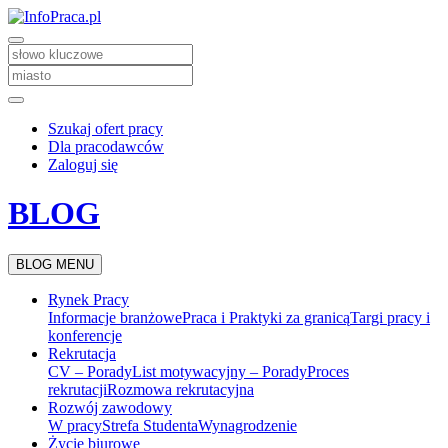
Szukaj ofert pracy
Dla pracodawców
Zaloguj się
BLOG
BLOG MENU
Rynek Pracy
Informacje branżowe
Praca i Praktyki za granicą
Targi pracy i
konferencje
Rekrutacja
CV – Porady
List motywacyjny – Porady
Proces
rekrutacji
Rozmowa rekrutacyjna
Rozwój zawodowy
W pracy
Strefa Studenta
Wynagrodzenie
Życie biurowe