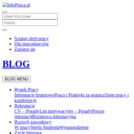
Szukaj ofert pracy
Dla pracodawców
Zaloguj się
BLOG
BLOG MENU
Rynek Pracy
Informacje branżowe
Praca i Praktyki za granicą
Targi pracy i
konferencje
Rekrutacja
CV – Porady
List motywacyjny – Porady
Proces
rekrutacji
Rozmowa rekrutacyjna
Rozwój zawodowy
W pracy
Strefa Studenta
Wynagrodzenie
Życie biurowe