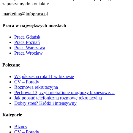
zapraszamy do kontaktu:
marketing@infopraca.pl
Praca w największych miastach
Praca Gdańsk
Praca Poznań
Praca Warszawa
Praca Wrocław
Polecane
Współczesna rola IT w biznesie
CV – Porady
Rozmowa rekrutacyjna
Pechowa 13, czyli nietrafione prognozy biznesowe…
Jak popsuć telefoniczną rozmowę rekrutacyjną
Dobry stres? Krótki i intensywny
Kategorie
Biznes
CV – Porady