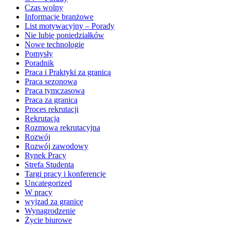
Czas wolny
Informacje branżowe
List motywacyjny – Porady
Nie lubię poniedziałków
Nowe technologie
Pomysły
Poradnik
Praca i Praktyki za granicą
Praca sezonowa
Praca tymczasowa
Praca za granicą
Proces rekrutacji
Rekrutacja
Rozmowa rekrutacyjna
Rozwój
Rozwój zawodowy
Rynek Pracy
Strefa Studenta
Targi pracy i konferencje
Uncategorized
W pracy
wyjzad za granicę
Wynagrodzenie
Życie biurowe