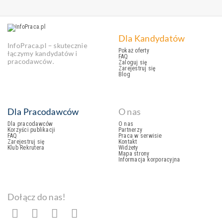
Dla Kandydatów
InfoPraca.pl – skutecznie
Pokaż oferty
łączymy kandydatów i
FAQ
pracodawców.
Zaloguj się
Zarejestruj się
Blog
Dla Pracodawców
O nas
Dla pracodawców
O nas
Korzyści publikacji
Partnerzy
FAQ
Praca w serwisie
Zarejestruj się
Kontakt
Klub Rekrutera
Widżety
Mapa strony
Informacja korporacyjna
Dołącz do nas!