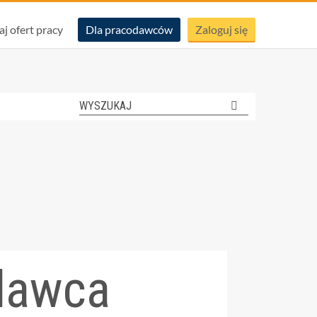
aj ofert pracy
Dla pracodawców
Zaloguj się
odawca