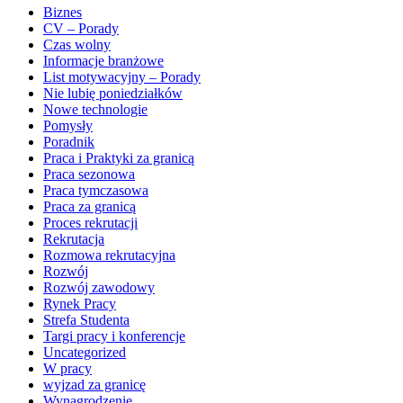
Biznes
CV – Porady
Czas wolny
Informacje branżowe
List motywacyjny – Porady
Nie lubię poniedziałków
Nowe technologie
Pomysły
Poradnik
Praca i Praktyki za granicą
Praca sezonowa
Praca tymczasowa
Praca za granicą
Proces rekrutacji
Rekrutacja
Rozmowa rekrutacyjna
Rozwój
Rozwój zawodowy
Rynek Pracy
Strefa Studenta
Targi pracy i konferencje
Uncategorized
W pracy
wyjzad za granicę
Wynagrodzenie