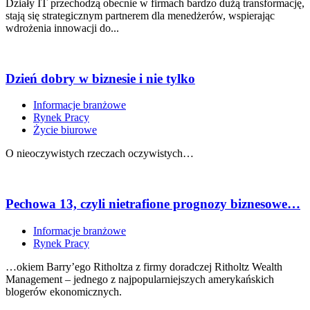
Działy IT przechodzą obecnie w firmach bardzo dużą transformację,
stają się strategicznym partnerem dla menedżerów, wspierając
wdrożenia innowacji do...
Dzień dobry w biznesie i nie tylko
Informacje branżowe
Rynek Pracy
Życie biurowe
O nieoczywistych rzeczach oczywistych…
Pechowa 13, czyli nietrafione prognozy biznesowe…
Informacje branżowe
Rynek Pracy
…okiem Barry’ego Ritholtza z firmy doradczej Ritholtz Wealth
Management – jednego z najpopularniejszych amerykańskich
blogerów ekonomicznych.