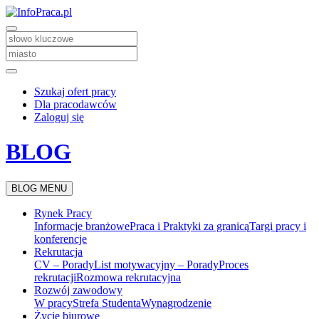
Szukaj ofert pracy
Dla pracodawców
Zaloguj się
BLOG
BLOG MENU
Rynek Pracy
Informacje branżowe
Praca i Praktyki za granicą
Targi pracy i
konferencje
Rekrutacja
CV – Porady
List motywacyjny – Porady
Proces
rekrutacji
Rozmowa rekrutacyjna
Rozwój zawodowy
W pracy
Strefa Studenta
Wynagrodzenie
Życie biurowe