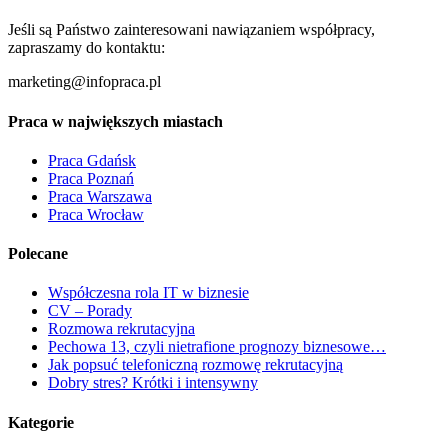
Jeśli są Państwo zainteresowani nawiązaniem współpracy,
zapraszamy do kontaktu:
marketing@infopraca.pl
Praca w największych miastach
Praca Gdańsk
Praca Poznań
Praca Warszawa
Praca Wrocław
Polecane
Współczesna rola IT w biznesie
CV – Porady
Rozmowa rekrutacyjna
Pechowa 13, czyli nietrafione prognozy biznesowe…
Jak popsuć telefoniczną rozmowę rekrutacyjną
Dobry stres? Krótki i intensywny
Kategorie