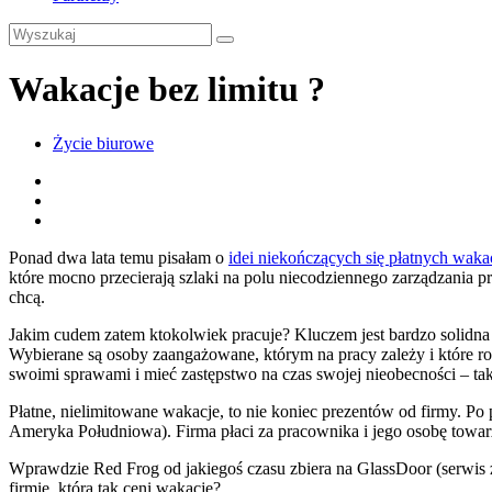
Wakacje bez limitu ?
Życie biurowe
Ponad dwa lata temu pisałam o
idei niekończących się płatnych waka
które mocno przecierają szlaki na polu niecodziennego zarządzania p
chcą.
Jakim cudem zatem ktokolwiek pracuje? Kluczem jest bardzo solidna 
Wybierane są osoby zaangażowane, którym na pracy zależy i które roz
swoimi sprawami i mieć zastępstwo na czas swojej nieobecności – ta
Płatne, nielimitowane wakacje, to nie koniec prezentów od firmy. Po
Ameryka Południowa). Firma płaci za pracownika i jego osobę towar
Wprawdzie Red Frog od jakiegoś czasu zbiera na GlassDoor (serwis z 
firmie, która tak ceni wakacje?