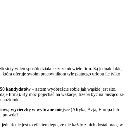
iestety w ten sposób działa jeszcze niewiele firm. Są jednak takie,
 która oferuje swoim pracownikom tyle płatnego urlopu ile tylko
o 750 kandydatów
– zatem wyobraźcie sobie jak wąskie jest sito.
daje firma). By móc pojechać na wakacje, trzeba być na bieżąco ze
m poziomie.
dniową wycieczkę w wybrane miejsce
(Afryka, Azja, Europa lub
ł, prawda?
dnak nie jest to efektem tego, że nie każdy z nich dostał pracę w