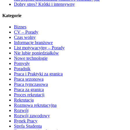
Dobry stres? Krótki i intensywny
Kategorie
Biznes
CV – Porady
Czas wolny
Informacje branżowe
List motywacyjny – Porady
Nie lubię poniedziałków
Nowe technologie
Pomysły
Poradnik
Praca i Praktyki za granicą
Praca sezonowa
Praca tymczasowa
Praca za granicą
Proces rekrutacji
Rekrutacja
Rozmowa rekrutacyjna
Rozwój
Rozwój zawodowy
Rynek Pracy
Strefa Studenta