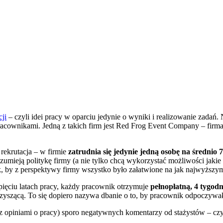
cji
– czyli idei pracy w oparciu jedynie o wyniki i realizowanie zadań. N
racownikami. Jedną z takich firm jest Red Frog Event Company – firma,
rekrutacja – w firmie
zatrudnia się jedynie jedną osobę na średni
umieją politykę firmy (a nie tylko chcą wykorzystać możliwości jakie 
k, by z perspektywy firmy wszystko było załatwione na jak najwyższy
 pięciu latach pracy, każdy pracownik otrzymuje
pełnopłatną, 4 tygo
zyszącą. To się dopiero nazywa dbanie o to, by pracownik odpoczywa
opiniami o pracy) sporo negatywnych komentarzy od stażystów – czy je