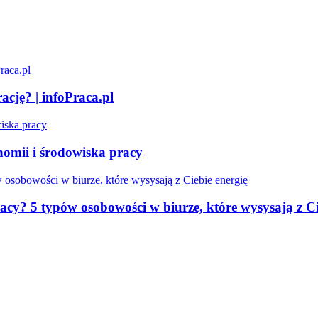
ację? | infoPraca.pl
omii i środowiska pracy
acy? 5 typów osobowości w biurze, które wysysają z Ci