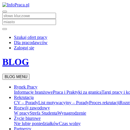
Szukaj ofert pracy
Dla pracodawców
Zaloguj się
BLOG
BLOG MENU
Rynek Pracy
Informacje branżowe
Praca i Praktyki za granicą
Targi pracy i k
Rekrutacja
CV – Porady
List motywacyjny – Porady
Proces rekrutacji
Rozm
Rozwój zawodowy
W pracy
Strefa Studenta
Wynagrodzenie
Życie biurowe
Nie lubię poniedziałków
Czas wolny
Partnerzy