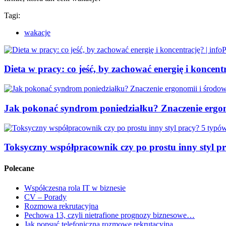
Tagi:
wakacje
Dieta w pracy: co jeść, by zachować energię i koncentr
Jak pokonać syndrom poniedziałku? Znaczenie ergon
Toksyczny współpracownik czy po prostu inny styl pr
Polecane
Współczesna rola IT w biznesie
CV – Porady
Rozmowa rekrutacyjna
Pechowa 13, czyli nietrafione prognozy biznesowe…
Jak popsuć telefoniczną rozmowę rekrutacyjną