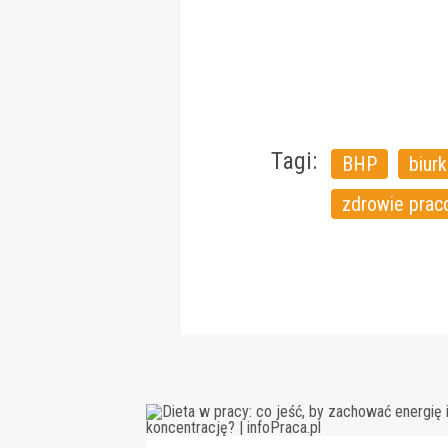
Tagi:
BHP
biur
zdrowie prac