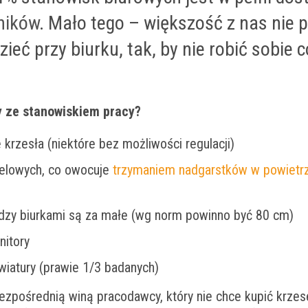
ników
.
Mało tego – większość z nas nie p
ieć przy biurku, tak, by nie robić sobie 
 ze stanowiskiem pracy?
krzesła (niektóre bez możliwości regulacji)
żelowych, co owocuje
trzymaniem nadgarstków w powietr
dzy biurkami są za małe (wg norm powinno być 80 cm)
nitory
wiatury (prawie 1/3 badanych)
ezpośrednią winą pracodawcy, który nie chce kupić krzes