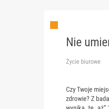
Nie umie
Życie biurowe
Czy Twoje miejs
zdrowie? Z bad
wynika, że „aż”