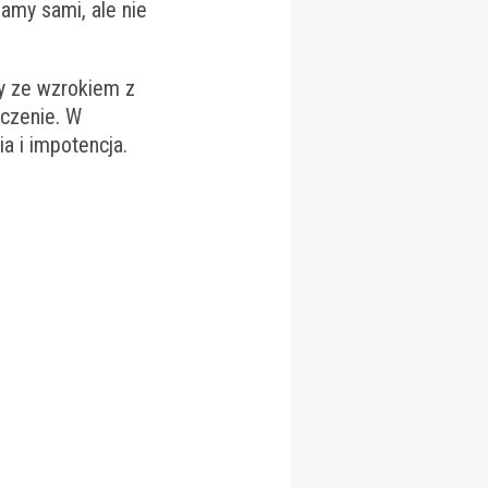
amy sami, ale nie
y ze wzrokiem z
ęczenie. W
a i impotencja.