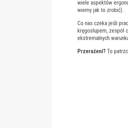
wiele aspektów ergono
wiemy jak to zrobić) .
Co nas czeka jeśli pr
kręgosłupem, zespół ci
ekstremalnych warunka
Przerażeni?
To patrzc