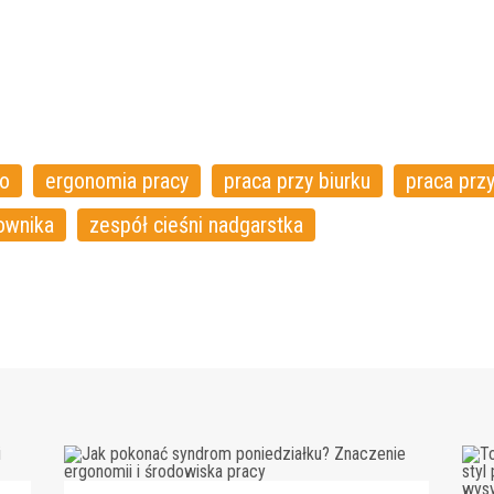
ko
ergonomia pracy
praca przy biurku
praca prz
ownika
zespół cieśni nadgarstka