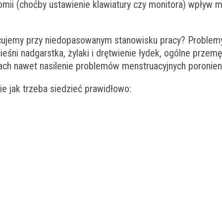
mii (choćby ustawienie klawiatury czy monitora) wpływ m
acujemy przy niedopasowanym stanowisku pracy? Problem
eśni nadgarstka, żylaki i drętwienie łydek, ogólne przem
ch nawet nasilenie problemów menstruacyjnych poronieni
ie jak trzeba siedzieć prawidłowo: