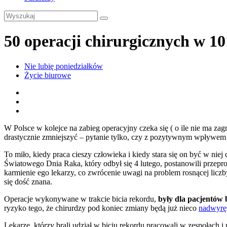
50 operacji chirurgicznych w 10
Nie lubię poniedziałków
Życie biurowe
W Polsce w kolejce na zabieg operacyjny czeka się ( o ile nie ma zag
drastycznie zmniejszyć – pytanie tylko, czy z pozytywnym wpływem 
To miło, kiedy praca cieszy człowieka i kiedy stara się on być w nie
Światowego Dnia Raka, który odbył się 4 lutego, postanowili przepr
karmienie ego lekarzy, co zwrócenie uwagi na problem rosnącej liczb
się dość znana.
Operacje wykonywane w trakcie bicia rekordu,
były dla pacjentów 
ryzyko tego, że chirurdzy pod koniec zmiany będą już nieco
nadwyręż
Lekarze, którzy brali udział w biciu rekordu pracowali w zespołach i