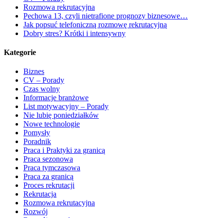
Rozmowa rekrutacyjna
Pechowa 13, czyli nietrafione prognozy biznesowe…
Jak popsuć telefoniczną rozmowę rekrutacyjną
Dobry stres? Krótki i intensywny
Kategorie
Biznes
CV – Porady
Czas wolny
Informacje branżowe
List motywacyjny – Porady
Nie lubię poniedziałków
Nowe technologie
Pomysły
Poradnik
Praca i Praktyki za granicą
Praca sezonowa
Praca tymczasowa
Praca za granicą
Proces rekrutacji
Rekrutacja
Rozmowa rekrutacyjna
Rozwój