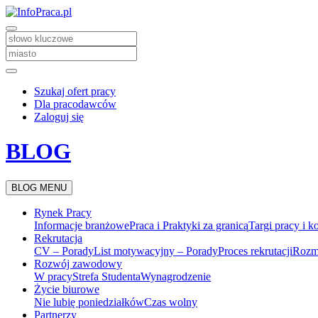
Szukaj ofert pracy
Dla pracodawców
Zaloguj się
BLOG
BLOG MENU
Rynek Pracy
Informacje branżowe
Praca i Praktyki za granicą
Targi pracy i k
Rekrutacja
CV – Porady
List motywacyjny – Porady
Proces rekrutacji
Rozm
Rozwój zawodowy
W pracy
Strefa Studenta
Wynagrodzenie
Życie biurowe
Nie lubię poniedziałków
Czas wolny
Partnerzy