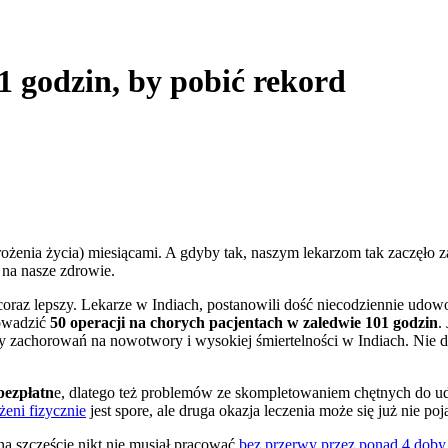
1 godzin, by pobić rekord
rożenia życia) miesiącami. A gdyby tak, naszym lekarzom tak zaczęło z
na nasze zdrowie.
j coraz lepszy. Lekarze w Indiach, postanowili dość niecodziennie udow
owadzić
50 operacji na chorych pacjentach w zaledwie 101 godzin
.
y zachorowań na nowotwory i wysokiej śmiertelności w Indiach. Nie da
bezpłatn
e, dlatego też problemów ze skompletowaniem chętnych do u
eni fizycznie
jest spore, ale druga okazja leczenia może się już nie poj
 na szczęście nikt nie musiał pracować
bez przerwy przez ponad 4 doby