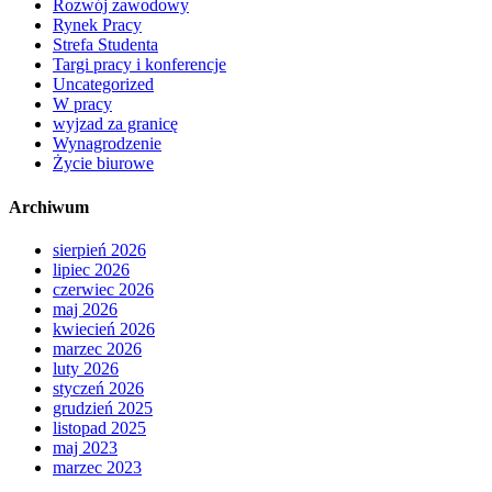
Rozwój zawodowy
Rynek Pracy
Strefa Studenta
Targi pracy i konferencje
Uncategorized
W pracy
wyjzad za granicę
Wynagrodzenie
Życie biurowe
Archiwum
sierpień 2026
lipiec 2026
czerwiec 2026
maj 2026
kwiecień 2026
marzec 2026
luty 2026
styczeń 2026
grudzień 2025
listopad 2025
maj 2023
marzec 2023