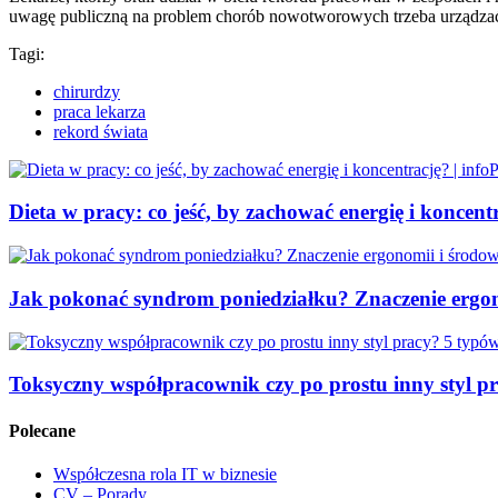
uwagę publiczną na problem chorób nowotworowych trzeba urządzać
Tagi:
chirurdzy
praca lekarza
rekord świata
Dieta w pracy: co jeść, by zachować energię i koncentr
Jak pokonać syndrom poniedziałku? Znaczenie ergon
Toksyczny współpracownik czy po prostu inny styl pr
Polecane
Współczesna rola IT w biznesie
CV – Porady