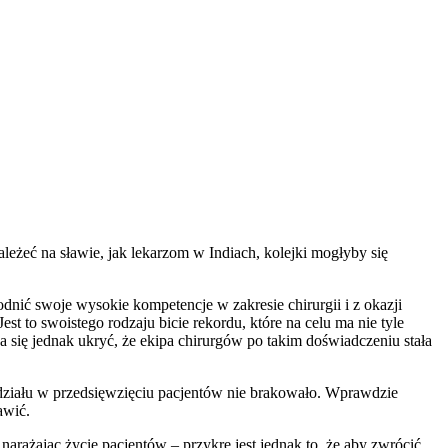
ależeć na sławie, jak lekarzom w Indiach, kolejki mogłyby się
odnić swoje wysokie kompetencje w zakresie chirurgii i z okazji
 Jest to swoistego rodzaju bicie rekordu, które na celu ma nie tyle
 się jednak ukryć, że ekipa chirurgów po takim doświadczeniu stała
działu w przedsięwzięciu pacjentów nie brakowało. Wprawdzie
awić.
narażając życie pacjentów – przykre jest jednak to, że aby zwrócić