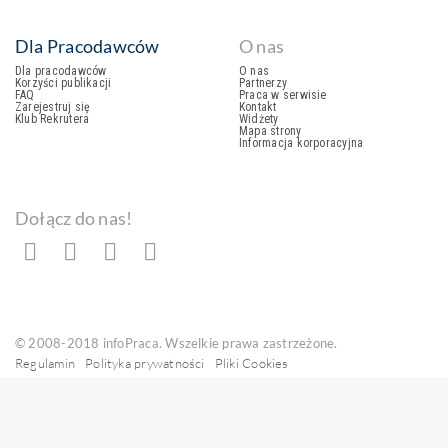
Dla Pracodawców
O nas
Dla pracodawców
O nas
Korzyści publikacji
Partnerzy
FAQ
Praca w serwisie
Zarejestruj się
Kontakt
Klub Rekrutera
Widżety
Mapa strony
Informacja korporacyjna
Dołącz do nas!
© 2008-2018 infoPraca. Wszelkie prawa zastrzeżone.
Regulamin
Polityka prywatności
Pliki Cookies