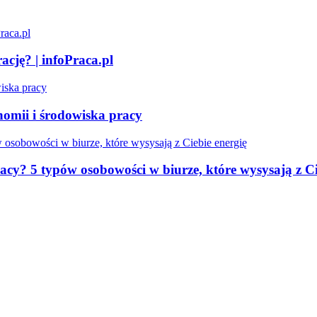
ację? | infoPraca.pl
omii i środowiska pracy
acy? 5 typów osobowości w biurze, które wysysają z Ci