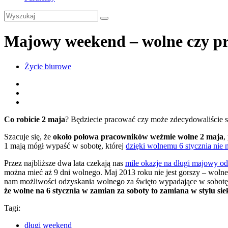
Majowy weekend – wolne czy p
Życie biurowe
Co robicie 2 maja
? Będziecie pracować czy może zdecydowaliście s
Szacuje się, że
około połowa pracowników weźmie wolne 2 maja
,
1 mają mógł wypaść w sobotę, której
dzięki wolnemu 6 stycznia nie
Przez najbliższe dwa lata czekają nas
miłe okazje na długi majowy o
można mieć aż 9 dni wolnego. Maj 2013 roku nie jest gorszy – wolne 
nam możliwości odzyskania wolnego za święto wypadające w sobotę)
że wolne na 6 stycznia w zamian za soboty to zamiana w stylu sie
Tagi:
długi weekend