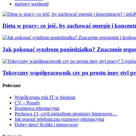
majowy weekend
Dieta w pracy: co jeść, by zachować energię i koncentr
Jak pokonać syndrom poniedziałku? Znaczenie ergon
Toksyczny współpracownik czy po prostu inny styl pr
Polecane
Współczesna rola IT w biznesie
CV – Porady
Rozmowa rekrutacyjna
Pechowa 13, czyli nietrafione prognozy biznesowe…
Jak popsuć telefoniczną rozmowę rekrutacyjną
Dobry stres? Krótki i intensywny