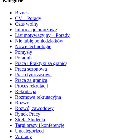
Kategorie
Biznes
CV – Porady
Czas wolny
Informacje branżowe
List motywacyjny – Porady
Nie lubię poniedziałków
Nowe technologie
Pomysły
Poradnik
Praca i Praktyki za granicą
Praca sezonowa
Praca tymczasowa
Praca za granicą
Proces rekrutacji
Rekrutacja
Rozmowa rekrutacyjna
Rozwój
Rozwój zawodowy
Rynek Pracy
Strefa Studenta
Targi pracy i konferencje
Uncategorized
W pracy