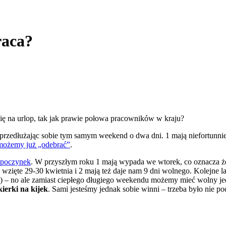
raca?
ię na urlop, tak jak prawie połowa pracowników w kraju?
 przedłużając sobie tym samym weekend o dwa dni. 1 mają niefortunnie
 możemy już „odebrać”
.
dpoczynek
. W przyszłym roku 1 mają wypada we wtorek, co oznacza że 
wzięte 29-30 kwietnia i 2 mają też daje nam 9 dni wolnego. Kolejne la
 – no ale zamiast ciepłego długiego weekendu możemy mieć wolny jed
kierki na kijek
. Sami jesteśmy jednak sobie winni – trzeba było nie po