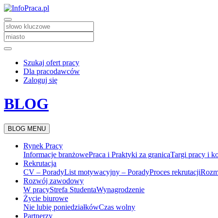
Szukaj ofert pracy
Dla pracodawców
Zaloguj się
BLOG
BLOG MENU
Rynek Pracy
Informacje branżowe
Praca i Praktyki za granicą
Targi pracy i k
Rekrutacja
CV – Porady
List motywacyjny – Porady
Proces rekrutacji
Rozm
Rozwój zawodowy
W pracy
Strefa Studenta
Wynagrodzenie
Życie biurowe
Nie lubię poniedziałków
Czas wolny
Partnerzy