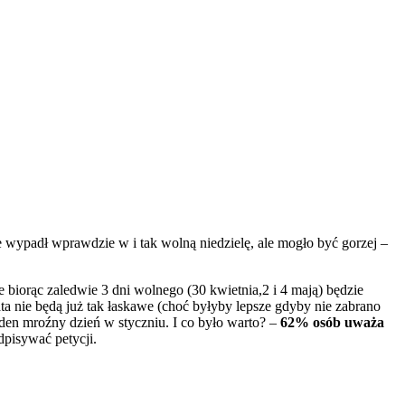
 wypadł wprawdzie w i tak wolną niedzielę, ale mogło być gorzej –
biorąc zaledwie 3 dni wolnego (30 kwietnia,2 i 4 mają) będzie
ta nie będą już tak łaskawe (choć byłyby lepsze gdyby nie zabrano
en mroźny dzień w styczniu. I co było warto? –
62% osób uważa
dpisywać petycji.