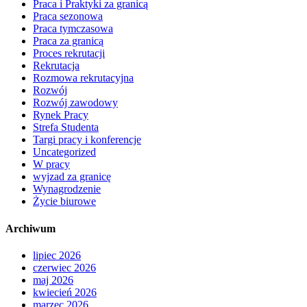
Praca i Praktyki za granicą
Praca sezonowa
Praca tymczasowa
Praca za granicą
Proces rekrutacji
Rekrutacja
Rozmowa rekrutacyjna
Rozwój
Rozwój zawodowy
Rynek Pracy
Strefa Studenta
Targi pracy i konferencje
Uncategorized
W pracy
wyjzad za granicę
Wynagrodzenie
Życie biurowe
Archiwum
lipiec 2026
czerwiec 2026
maj 2026
kwiecień 2026
marzec 2026