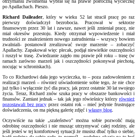
otrzymaniu zwolnienia wybrał się na prawie półroczną wycieczkę
po Apallachach. Pieszo.
Richard Daileader
, który w wieku 52 lat stracił pracę po raz
pierwszy doświadczył bezrobocia. Pracował w sektorze
finansowym przez 30 lat i zawsze, nawet jeśli zmieniał pracę, nie
miał okresów przestoju. Kiedy otrzymał wypowiedzenie i miał
trudności ze znalezieniem nowego zatrudnienia – wszyscy bowiem
zwalniali- postanowił zrealizować swoje marzenie – zobaczyć
Apallachy. Zapakował więc plecak, podjął niewielkie oszczędności
i ruszył w trasę. Zwiedzanie zajęło mu prawie pół roku – trasę (w
ramach zarówno marzeń jak i oszczędności pokonywał piechotą,
nocując w schroniskach).
To co Richardowi dała jego wycieczka, to – poza zadowoleniem z
realizacji marzeń – również uświadomienie sobie tego, że nie chce
już tylko i wyłącznie żyć dla pracy, jak przez ostatnie 30 lat swojego
życia. Teraz, Richard znów szuka pracy w obszarze bankowości i
finansów. Zamiast jednak – tak jak jego rówieśnicy którzy
również
pozostawali bez pracy
przez ostatni rok – mieć jedynie frustrujące
doświadczenia, on ma piękną galerię zdjęć i
własny blog
.
Oczywiście na takie „szaleństwo” można sobie pozwolić mają
odrobinę oszczędności i nie musząc utrzymywać całej rodziny, ale
jeśli jesteś w tej komfortowej sytuacji że musisz dbać tylko o siebie,
bądź rodzina da sobie radę, to pomyśl – podobna okazja na to byś