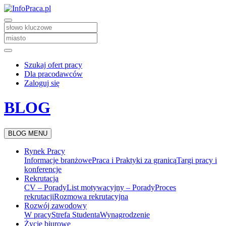
Szukaj ofert pracy
Dla pracodawców
Zaloguj się
BLOG
BLOG MENU
Rynek Pracy
Informacje branżowe
Praca i Praktyki za granicą
Targi pracy i
konferencje
Rekrutacja
CV – Porady
List motywacyjny – Porady
Proces
rekrutacji
Rozmowa rekrutacyjna
Rozwój zawodowy
W pracy
Strefa Studenta
Wynagrodzenie
Życie biurowe