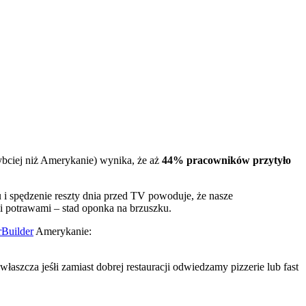
ybciej niż Amerykanie) wynika, że aż
44% pracowników przytyło
i spędzenie reszty dnia przed TV powoduje, że nasze
 potrawami – stad oponka na brzuszku.
rBuilder
Amerykanie:
łaszcza jeśłi zamiast dobrej restauracji odwiedzamy pizzerie lub fast