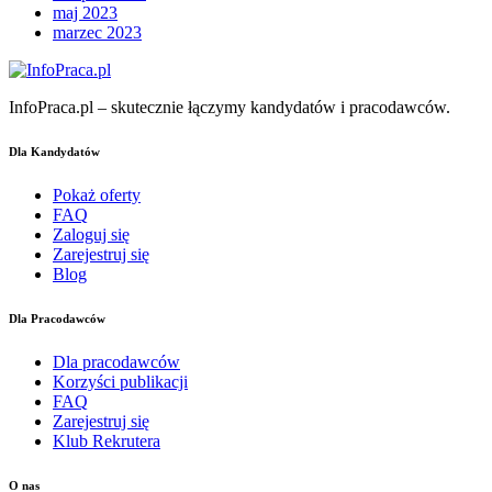
maj 2023
marzec 2023
InfoPraca.pl – skutecznie łączymy kandydatów i pracodawców.
Dla Kandydatów
Pokaż oferty
FAQ
Zaloguj się
Zarejestruj się
Blog
Dla Pracodawców
Dla pracodawców
Korzyści publikacji
FAQ
Zarejestruj się
Klub Rekrutera
O nas