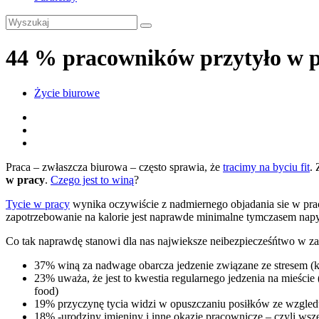
44 % pracowników przytyło w 
Życie biurowe
Praca – zwłaszcza biurowa – często sprawia, że
tracimy na byciu fit
.
w pracy
.
Czego jest to winą
?
Tycie w pracy
wynika oczywiście z nadmiernego objadania sie w pra
zapotrzebowanie na kalorie jest naprawde minimalne tymczasem nap
Co tak naprawdę stanowi dla nas najwieksze neibezpiecześńtwo w za
37% winą za nadwage obarcza jedzenie związane ze stresem (
23% uważa, że jest to kwestia regularnego jedzenia na mieście 
food)
19% przyczynę tycia widzi w opuszczaniu posiłków ze wzgledu
18% -urodziny imieniny i inne okazje pracownicze – czyli wsze