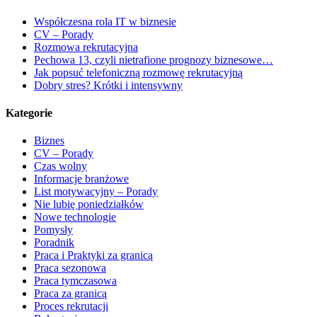
Współczesna rola IT w biznesie
CV – Porady
Rozmowa rekrutacyjna
Pechowa 13, czyli nietrafione prognozy biznesowe…
Jak popsuć telefoniczną rozmowę rekrutacyjną
Dobry stres? Krótki i intensywny
Kategorie
Biznes
CV – Porady
Czas wolny
Informacje branżowe
List motywacyjny – Porady
Nie lubię poniedziałków
Nowe technologie
Pomysły
Poradnik
Praca i Praktyki za granicą
Praca sezonowa
Praca tymczasowa
Praca za granicą
Proces rekrutacji