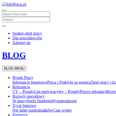
Szukaj ofert pracy
Dla pracodawców
Zaloguj się
BLOG
BLOG MENU
Rynek Pracy
Informacje branżowe
Praca i Praktyki za granicą
Targi pracy i k
Rekrutacja
CV – Porady
List motywacyjny – Porady
Proces rekrutacji
Rozm
Rozwój zawodowy
W pracy
Strefa Studenta
Wynagrodzenie
Życie biurowe
Nie lubię poniedziałków
Czas wolny
Partnerzy