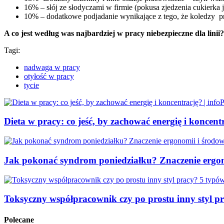
16% – słój ze słodyczami w firmie (pokusa zjedzenia cukierka j
10% – dodatkowe podjadanie wynikające z tego, że koledzy pr
A co jest według was najbardziej w pracy niebezpieczne dla linii?
Tagi:
nadwaga w pracy
otyłość w pracy
tycie
Dieta w pracy: co jeść, by zachować energię i koncentr
Jak pokonać syndrom poniedziałku? Znaczenie ergon
Toksyczny współpracownik czy po prostu inny styl pr
Polecane