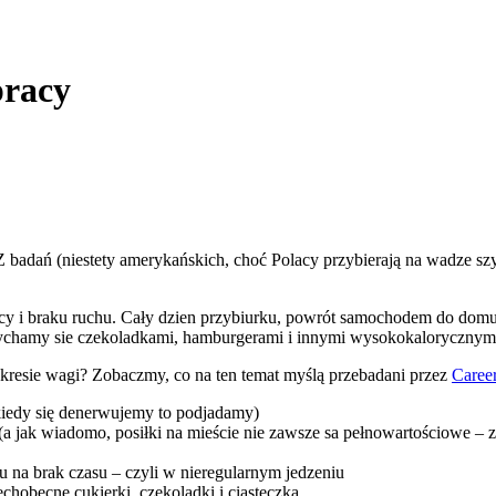
pracy
 Z badań (niestety amerykańskich, choć Polacy przybierają na wadze sz
cy i braku ruchu. Cały dzien przybiurku, powrót samochodem do domu 
ychamy sie czekoladkami, hamburgerami i innymi wysokokalorycznymi
kresie wagi? Zobaczmy, co na ten temat myślą przebadani przez
Caree
kiedy się denerwujemy to podjadamy)
(a jak wiadomo, posiłki na mieście nie zawsze sa pełnowartościowe – zw
 na brak czasu – czyli w nieregularnym jedzeniu
chobecne cukierki, czekoladki i ciasteczka