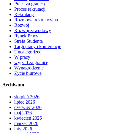
Praca za granicą
Proces rekrutacji
Rekrutacja
Rozmowa rekrutacyjna
Rozwój
Rozwój zawodowy
Rynek Pracy
Strefa Studenta
Targi pracy i konferencje
Uncategorized
W pracy
wyjzad za granicę
Wynagrodzenie
Życie biurowe
Archiwum
sierpień 2026
lipiec 2026
czerwiec 2026
maj 2026
kwiecień 2026
marzec 2026
luty 2026