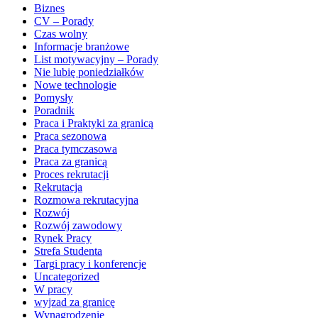
Biznes
CV – Porady
Czas wolny
Informacje branżowe
List motywacyjny – Porady
Nie lubię poniedziałków
Nowe technologie
Pomysły
Poradnik
Praca i Praktyki za granicą
Praca sezonowa
Praca tymczasowa
Praca za granicą
Proces rekrutacji
Rekrutacja
Rozmowa rekrutacyjna
Rozwój
Rozwój zawodowy
Rynek Pracy
Strefa Studenta
Targi pracy i konferencje
Uncategorized
W pracy
wyjzad za granicę
Wynagrodzenie