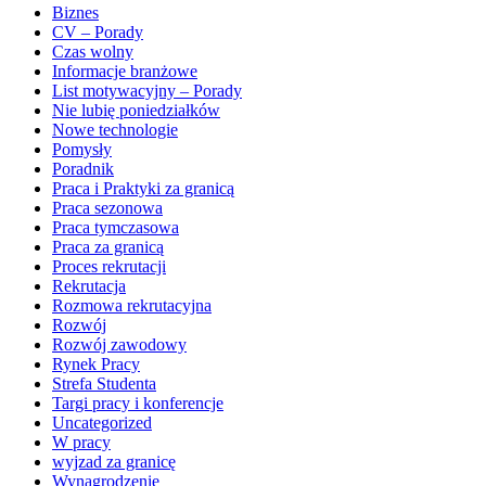
Biznes
CV – Porady
Czas wolny
Informacje branżowe
List motywacyjny – Porady
Nie lubię poniedziałków
Nowe technologie
Pomysły
Poradnik
Praca i Praktyki za granicą
Praca sezonowa
Praca tymczasowa
Praca za granicą
Proces rekrutacji
Rekrutacja
Rozmowa rekrutacyjna
Rozwój
Rozwój zawodowy
Rynek Pracy
Strefa Studenta
Targi pracy i konferencje
Uncategorized
W pracy
wyjzad za granicę
Wynagrodzenie