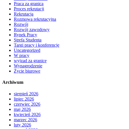
Praca za granicą
Proces rekrutacji
Rekrutacja
Rozmowa rekrutacyjna
Rozwój
Rozwój zawodowy
Rynek Pracy
Strefa Studenta
Targi pracy i konferencje
Uncategorized
W pracy
wyjzad za granicę
Wynagrodzenie
Życie biurowe
Archiwum
sierpień 2026
lipiec 2026
czerwiec 2026
maj 2026
kwiecień 2026
marzec 2026
luty 2026