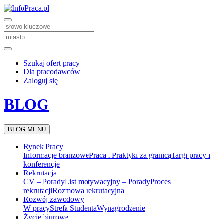
Szukaj ofert pracy
Dla pracodawców
Zaloguj się
BLOG
BLOG MENU
Rynek Pracy
Informacje branżowe
Praca i Praktyki za granicą
Targi pracy i
konferencje
Rekrutacja
CV – Porady
List motywacyjny – Porady
Proces
rekrutacji
Rozmowa rekrutacyjna
Rozwój zawodowy
W pracy
Strefa Studenta
Wynagrodzenie
Życie biurowe