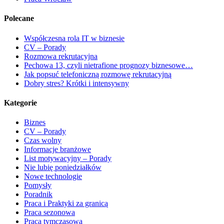
Polecane
Współczesna rola IT w biznesie
CV – Porady
Rozmowa rekrutacyjna
Pechowa 13, czyli nietrafione prognozy biznesowe…
Jak popsuć telefoniczną rozmowę rekrutacyjną
Dobry stres? Krótki i intensywny
Kategorie
Biznes
CV – Porady
Czas wolny
Informacje branżowe
List motywacyjny – Porady
Nie lubię poniedziałków
Nowe technologie
Pomysły
Poradnik
Praca i Praktyki za granicą
Praca sezonowa
Praca tymczasowa