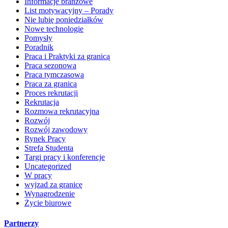
Informacje branżowe
List motywacyjny – Porady
Nie lubię poniedziałków
Nowe technologie
Pomysły
Poradnik
Praca i Praktyki za granicą
Praca sezonowa
Praca tymczasowa
Praca za granicą
Proces rekrutacji
Rekrutacja
Rozmowa rekrutacyjna
Rozwój
Rozwój zawodowy
Rynek Pracy
Strefa Studenta
Targi pracy i konferencje
Uncategorized
W pracy
wyjzad za granicę
Wynagrodzenie
Życie biurowe
Partnerzy