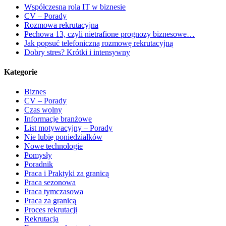
Współczesna rola IT w biznesie
CV – Porady
Rozmowa rekrutacyjna
Pechowa 13, czyli nietrafione prognozy biznesowe…
Jak popsuć telefoniczną rozmowę rekrutacyjną
Dobry stres? Krótki i intensywny
Kategorie
Biznes
CV – Porady
Czas wolny
Informacje branżowe
List motywacyjny – Porady
Nie lubię poniedziałków
Nowe technologie
Pomysły
Poradnik
Praca i Praktyki za granicą
Praca sezonowa
Praca tymczasowa
Praca za granicą
Proces rekrutacji
Rekrutacja