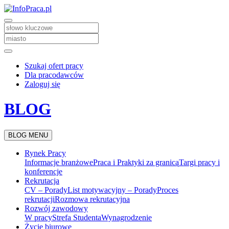
Szukaj ofert pracy
Dla pracodawców
Zaloguj się
BLOG
BLOG MENU
Rynek Pracy
Informacje branżowe
Praca i Praktyki za granicą
Targi pracy i
konferencje
Rekrutacja
CV – Porady
List motywacyjny – Porady
Proces
rekrutacji
Rozmowa rekrutacyjna
Rozwój zawodowy
W pracy
Strefa Studenta
Wynagrodzenie
Życie biurowe