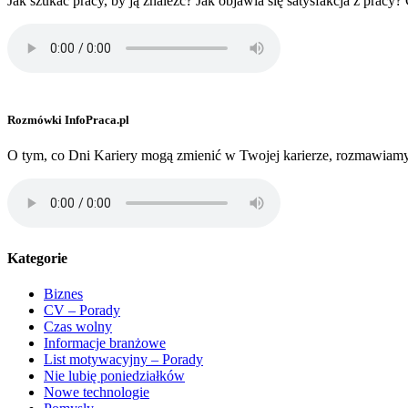
Jak szukać pracy, by ją znaleźć? Jak objawia się satysfakcja z pra
Rozmówki InfoPraca.pl
O tym, co Dni Kariery mogą zmienić w Twojej karierze, rozmawiam
Kategorie
Biznes
CV – Porady
Czas wolny
Informacje branżowe
List motywacyjny – Porady
Nie lubię poniedziałków
Nowe technologie