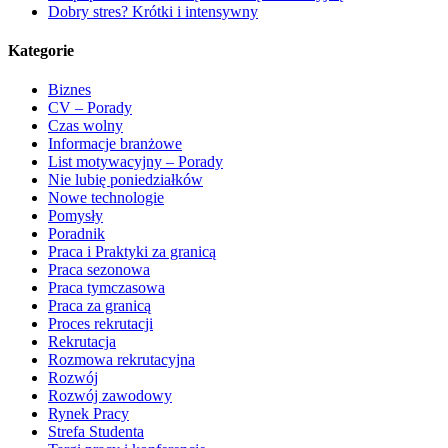
Dobry stres? Krótki i intensywny
Kategorie
Biznes
CV – Porady
Czas wolny
Informacje branżowe
List motywacyjny – Porady
Nie lubię poniedziałków
Nowe technologie
Pomysły
Poradnik
Praca i Praktyki za granicą
Praca sezonowa
Praca tymczasowa
Praca za granicą
Proces rekrutacji
Rekrutacja
Rozmowa rekrutacyjna
Rozwój
Rozwój zawodowy
Rynek Pracy
Strefa Studenta