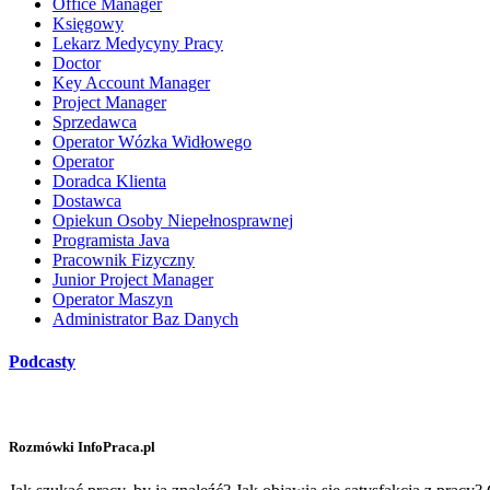
Office Manager
Księgowy
Lekarz Medycyny Pracy
Doctor
Key Account Manager
Project Manager
Sprzedawca
Operator Wózka Widłowego
Operator
Doradca Klienta
Dostawca
Opiekun Osoby Niepełnosprawnej
Programista Java
Pracownik Fizyczny
Junior Project Manager
Operator Maszyn
Administrator Baz Danych
Podcasty
Rozmówki InfoPraca.pl