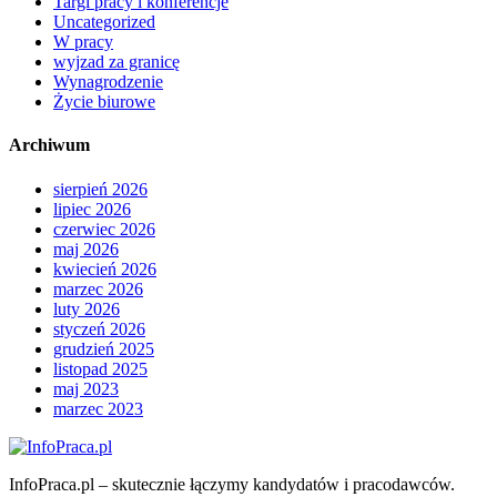
Targi pracy i konferencje
Uncategorized
W pracy
wyjzad za granicę
Wynagrodzenie
Życie biurowe
Archiwum
sierpień 2026
lipiec 2026
czerwiec 2026
maj 2026
kwiecień 2026
marzec 2026
luty 2026
styczeń 2026
grudzień 2025
listopad 2025
maj 2023
marzec 2023
InfoPraca.pl – skutecznie łączymy kandydatów i pracodawców.