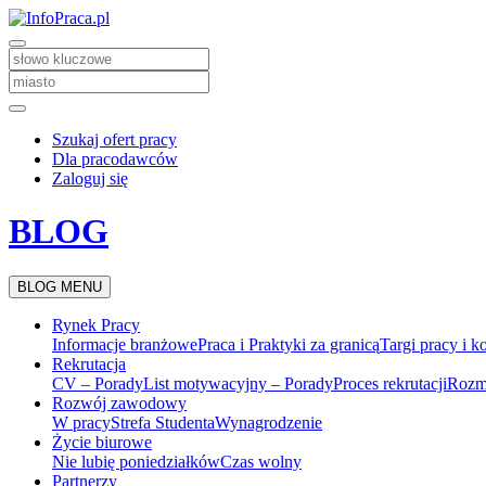
Szukaj ofert pracy
Dla pracodawców
Zaloguj się
BLOG
BLOG MENU
Rynek Pracy
Informacje branżowe
Praca i Praktyki za granicą
Targi pracy i k
Rekrutacja
CV – Porady
List motywacyjny – Porady
Proces rekrutacji
Rozm
Rozwój zawodowy
W pracy
Strefa Studenta
Wynagrodzenie
Życie biurowe
Nie lubię poniedziałków
Czas wolny
Partnerzy