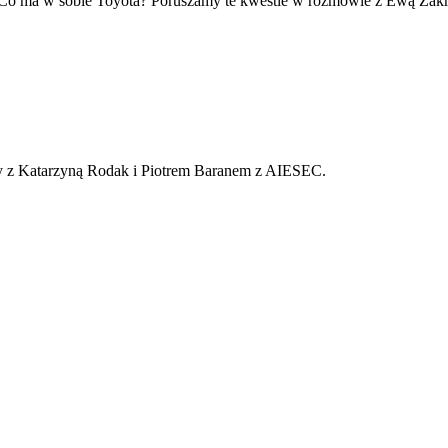
cy? Co ma w sobie Toyota? Poruszamy te kwestie w rozmowie z Ewą Zak
y z Katarzyną Rodak i Piotrem Baranem z AIESEC.