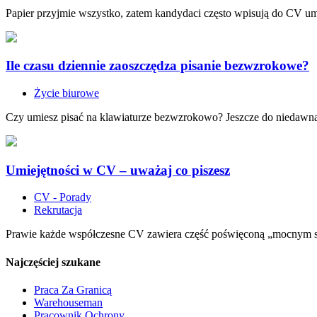
Papier przyjmie wszystko, zatem kandydaci często wpisują do CV umie
Ile czasu dziennie zaoszczędza pisanie bezwzrokowe?
Życie biurowe
Czy umiesz pisać na klawiaturze bezwzrokowo? Jeszcze do niedawna, 
Umiejętności w CV – uważaj co piszesz
CV - Porady
Rekrutacja
Prawie każde współczesne CV zawiera część poświęconą „mocnym st
Najczęściej szukane
Praca Za Granicą
Warehouseman
Pracownik Ochrony