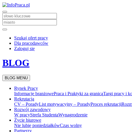
Szukaj ofert pracy
Dla pracodawców
Zaloguj się
BLOG
BLOG MENU
Rynek Pracy
Informacje branżowe
Praca i Praktyki za granicą
Targi pracy i k
Rekrutacja
CV – Porady
List motywacyjny – Porady
Proces rekrutacji
Rozm
Rozwój zawodowy
W pracy
Strefa Studenta
Wynagrodzenie
Życie biurowe
Nie lubię poniedziałków
Czas wolny
Partnerzy