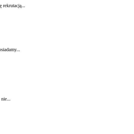
rekrutacją...
osiadamy...
nie...