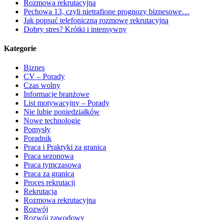
Rozmowa rekrutacyjna
Pechowa 13, czyli nietrafione prognozy biznesowe…
Jak popsuć telefoniczną rozmowę rekrutacyjną
Dobry stres? Krótki i intensywny
Kategorie
Biznes
CV – Porady
Czas wolny
Informacje branżowe
List motywacyjny – Porady
Nie lubię poniedziałków
Nowe technologie
Pomysły
Poradnik
Praca i Praktyki za granicą
Praca sezonowa
Praca tymczasowa
Praca za granicą
Proces rekrutacji
Rekrutacja
Rozmowa rekrutacyjna
Rozwój
Rozwój zawodowy