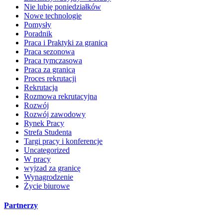
Nie lubię poniedziałków
Nowe technologie
Pomysły
Poradnik
Praca i Praktyki za granicą
Praca sezonowa
Praca tymczasowa
Praca za granicą
Proces rekrutacji
Rekrutacja
Rozmowa rekrutacyjna
Rozwój
Rozwój zawodowy
Rynek Pracy
Strefa Studenta
Targi pracy i konferencje
Uncategorized
W pracy
wyjzad za granicę
Wynagrodzenie
Życie biurowe
Partnerzy