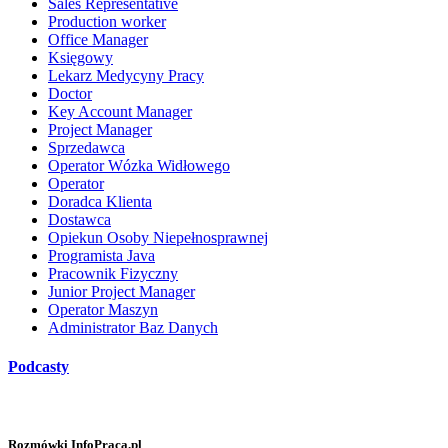
Sales Representative
Production worker
Office Manager
Księgowy
Lekarz Medycyny Pracy
Doctor
Key Account Manager
Project Manager
Sprzedawca
Operator Wózka Widłowego
Operator
Doradca Klienta
Dostawca
Opiekun Osoby Niepełnosprawnej
Programista Java
Pracownik Fizyczny
Junior Project Manager
Operator Maszyn
Administrator Baz Danych
Podcasty
Rozmówki InfoPraca.pl