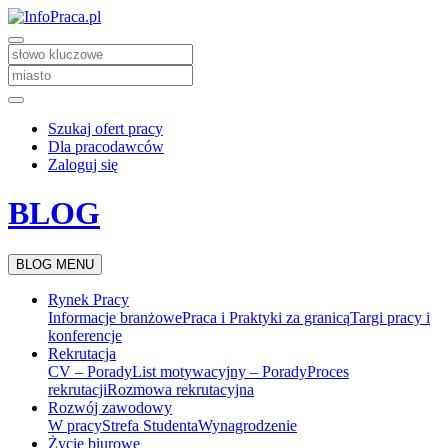
Szukaj ofert pracy
Dla pracodawców
Zaloguj się
BLOG
BLOG MENU
Rynek Pracy
Informacje branżowe
Praca i Praktyki za granicą
Targi pracy i
konferencje
Rekrutacja
CV – Porady
List motywacyjny – Porady
Proces
rekrutacji
Rozmowa rekrutacyjna
Rozwój zawodowy
W pracy
Strefa Studenta
Wynagrodzenie
Życie biurowe