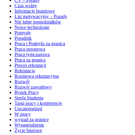
CV – Porady
Czas wolny
Informacje branżowe
List motywacyjny – Porady
Nie lubię poniedziałków
Nowe technologie
Pomysły
Poradnik
Praca i Praktyki za granicą
Praca sezonowa
Praca tymczasowa
Praca za granicą
Proces rekrutacji
Rekrutacja
Rozmowa rekrutacyjna
Rozwój
Rozwój zawodowy
Rynek Pracy
Strefa Studenta
Targi pracy i konferencje
Uncategorized
W pracy
wyjzad za granicę
Wynagrodzenie
Życie biurowe