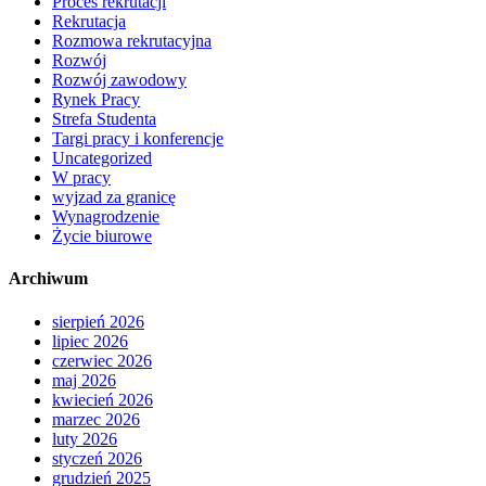
Proces rekrutacji
Rekrutacja
Rozmowa rekrutacyjna
Rozwój
Rozwój zawodowy
Rynek Pracy
Strefa Studenta
Targi pracy i konferencje
Uncategorized
W pracy
wyjzad za granicę
Wynagrodzenie
Życie biurowe
Archiwum
sierpień 2026
lipiec 2026
czerwiec 2026
maj 2026
kwiecień 2026
marzec 2026
luty 2026
styczeń 2026
grudzień 2025