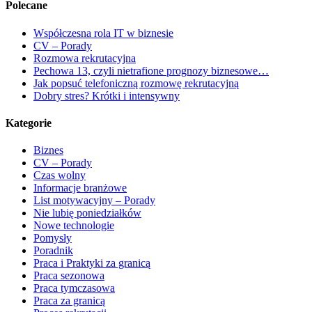
Polecane
Współczesna rola IT w biznesie
CV – Porady
Rozmowa rekrutacyjna
Pechowa 13, czyli nietrafione prognozy biznesowe…
Jak popsuć telefoniczną rozmowę rekrutacyjną
Dobry stres? Krótki i intensywny
Kategorie
Biznes
CV – Porady
Czas wolny
Informacje branżowe
List motywacyjny – Porady
Nie lubię poniedziałków
Nowe technologie
Pomysły
Poradnik
Praca i Praktyki za granicą
Praca sezonowa
Praca tymczasowa
Praca za granicą