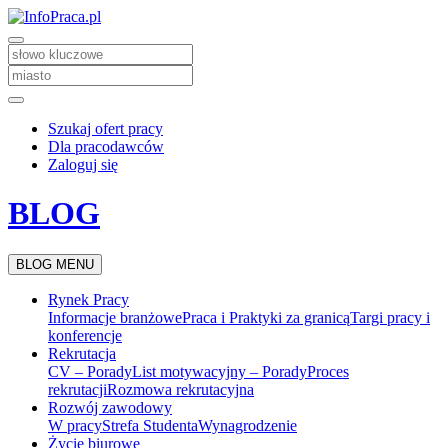
Szukaj ofert pracy
Dla pracodawców
Zaloguj się
BLOG
BLOG MENU
Rynek Pracy
Informacje branżowe
Praca i Praktyki za granicą
Targi pracy i
konferencje
Rekrutacja
CV – Porady
List motywacyjny – Porady
Proces
rekrutacji
Rozmowa rekrutacyjna
Rozwój zawodowy
W pracy
Strefa Studenta
Wynagrodzenie
Życie biurowe