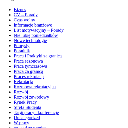
Biznes
CV – Porady
Czas wolny
Informacje branżowe
List motywacyjny – Porady
Nie lubię poniedziałków
Nowe technologie
Pomysły
Poradnik
Praca i Praktyki za granicą
Praca sezonowa
Praca tymczasowa
Praca za granicą
Proces rekrutacji
Rekrutacja
Rozmowa rekrutacyjna
Rozwój
Rozwój zawodowy
Rynek Pracy
Strefa Studenta
Targi pracy i konferencje
Uncategorized
W pracy
wyjzad za granicę