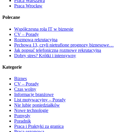
Praca Warszawa
Praca Wrocław
Polecane
Współczesna rola IT w biznesie
CV – Porady
Rozmowa rekrutacyjna
Pechowa 13, czyli nietrafione prognozy biznesowe…
Jak popsuć telefoniczną rozmowę rekrutacyjną
Dobry stres? Krótki i intensywny
Kategorie
Biznes
CV – Porady
Czas wolny
Informacje branżowe
List motywacyjny – Porady
Nie lubię poniedziałków
Nowe technologie
Pomysły
Poradnik
Praca i Praktyki za granicą
Praca sezonowa