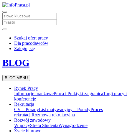
Szukaj ofert pracy
Dla pracodawców
Zaloguj się
BLOG
BLOG MENU
Rynek Pracy
Informacje branżowe
Praca i Praktyki za granicą
Targi pracy i
konferencje
Rekrutacja
CV – Porady
List motywacyjny – Porady
Proces
rekrutacji
Rozmowa rekrutacyjna
Rozwój zawodowy
W pracy
Strefa Studenta
Wynagrodzenie
Życie biurowe