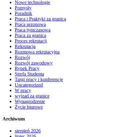
Nowe technologie
Pomysły
Poradnik
Praca i Praktyki za granicą
Praca sezonowa
Praca tymczasowa
Praca za granicą
Proces rekrutacji
Rekrutacja
Rozmowa rekrutacyjna
Rozwój
Rozwój zawodowy
Rynek Pracy
Strefa Studenta
Targi pracy i konferencje
Uncategorized
W pracy
wyjzad za granicę
Wynagrodzenie
Życie biurowe
Archiwum
sierpień 2026
lipiec 2026