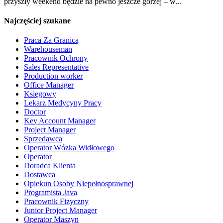
przyszły weekend będzie na pewno jeszcze gorzej – w...
Najczęściej szukane
Praca Za Granicą
Warehouseman
Pracownik Ochrony
Sales Representative
Production worker
Office Manager
Księgowy
Lekarz Medycyny Pracy
Doctor
Key Account Manager
Project Manager
Sprzedawca
Operator Wózka Widłowego
Operator
Doradca Klienta
Dostawca
Opiekun Osoby Niepełnosprawnej
Programista Java
Pracownik Fizyczny
Junior Project Manager
Operator Maszyn