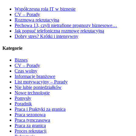
Współczesna rola IT w biznesie
CV – Porady
Rozmowa rekrutacyjna
Pechowa 13, czyli nietrafione prognozy biznesowe…
Jak popsuć telefoniczną rozmowę rekrutacyjną
Dobry stres? Krótki i intensywny
Kategorie
Biznes
CV – Porady
Czas wolny
Informacje branżowe
List motywacyjny – Porady
Nie lubię poniedziałków
Nowe technologie
Pomysły
Poradnik
Praca i Praktyki za granicą
Praca sezonowa
Praca tymczasowa
Praca za granicą
Proces rekrutacji