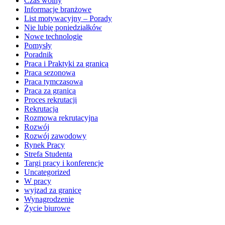
Czas wolny
Informacje branżowe
List motywacyjny – Porady
Nie lubię poniedziałków
Nowe technologie
Pomysły
Poradnik
Praca i Praktyki za granicą
Praca sezonowa
Praca tymczasowa
Praca za granicą
Proces rekrutacji
Rekrutacja
Rozmowa rekrutacyjna
Rozwój
Rozwój zawodowy
Rynek Pracy
Strefa Studenta
Targi pracy i konferencje
Uncategorized
W pracy
wyjzad za granicę
Wynagrodzenie
Życie biurowe