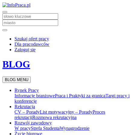
Szukaj ofert pracy
Dla pracodawców
Zaloguj się
BLOG
BLOG MENU
Rynek Pracy
Informacje branżowe
Praca i Praktyki za granicą
Targi pracy i
konferencje
Rekrutacja
CV – Porady
List motywacyjny – Porady
Proces
rekrutacji
Rozmowa rekrutacyjna
Rozwój zawodowy
W pracy
Strefa Studenta
Wynagrodzenie
Życie biurowe