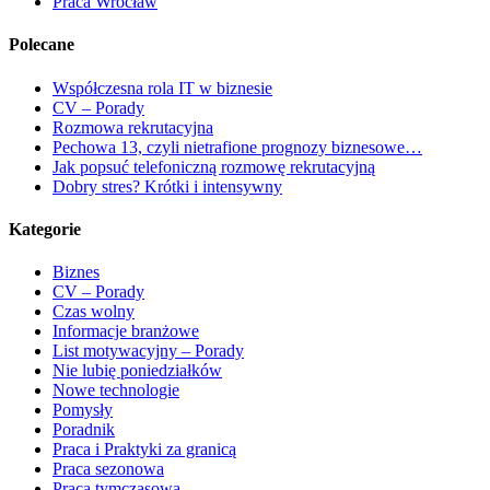
Praca Wrocław
Polecane
Współczesna rola IT w biznesie
CV – Porady
Rozmowa rekrutacyjna
Pechowa 13, czyli nietrafione prognozy biznesowe…
Jak popsuć telefoniczną rozmowę rekrutacyjną
Dobry stres? Krótki i intensywny
Kategorie
Biznes
CV – Porady
Czas wolny
Informacje branżowe
List motywacyjny – Porady
Nie lubię poniedziałków
Nowe technologie
Pomysły
Poradnik
Praca i Praktyki za granicą
Praca sezonowa
Praca tymczasowa