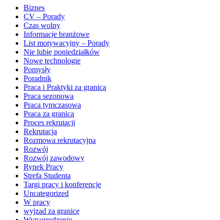
Biznes
CV – Porady
Czas wolny
Informacje branżowe
List motywacyjny – Porady
Nie lubię poniedziałków
Nowe technologie
Pomysły
Poradnik
Praca i Praktyki za granicą
Praca sezonowa
Praca tymczasowa
Praca za granicą
Proces rekrutacji
Rekrutacja
Rozmowa rekrutacyjna
Rozwój
Rozwój zawodowy
Rynek Pracy
Strefa Studenta
Targi pracy i konferencje
Uncategorized
W pracy
wyjzad za granicę
Wynagrodzenie