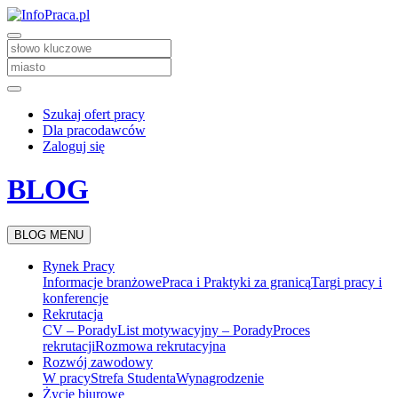
Szukaj ofert pracy
Dla pracodawców
Zaloguj się
BLOG
BLOG MENU
Rynek Pracy
Informacje branżowe
Praca i Praktyki za granicą
Targi pracy i
konferencje
Rekrutacja
CV – Porady
List motywacyjny – Porady
Proces
rekrutacji
Rozmowa rekrutacyjna
Rozwój zawodowy
W pracy
Strefa Studenta
Wynagrodzenie
Życie biurowe