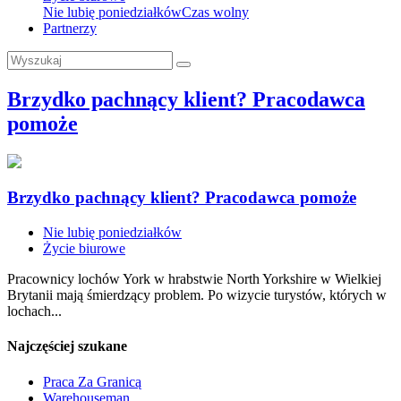
Nie lubię poniedziałków
Czas wolny
Partnerzy
Brzydko pachnący klient? Pracodawca
pomoże
Brzydko pachnący klient? Pracodawca pomoże
Nie lubię poniedziałków
Życie biurowe
Pracownicy lochów York w hrabstwie North Yorkshire w Wielkiej
Brytanii mają śmierdzący problem. Po wizycie turystów, których w
lochach...
Najczęściej szukane
Praca Za Granicą
Warehouseman