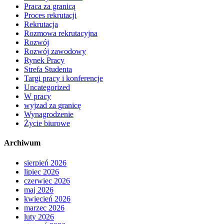
Praca za granicą
Proces rekrutacji
Rekrutacja
Rozmowa rekrutacyjna
Rozwój
Rozwój zawodowy
Rynek Pracy
Strefa Studenta
Targi pracy i konferencje
Uncategorized
W pracy
wyjzad za granicę
Wynagrodzenie
Życie biurowe
Archiwum
sierpień 2026
lipiec 2026
czerwiec 2026
maj 2026
kwiecień 2026
marzec 2026
luty 2026