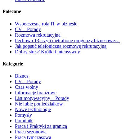
Polecane
Współczesna rola IT w biznesie
CV – Porady
Rozmowa rekrutacyjna
Pechowa 13, czyli nietrafione prognozy biznesowe…
Jak popsuć telefoniczną rozmowę rekrutacyjną
Dobry stres? Krótki i intensywny
Kategorie
Biznes
CV – Porady
Czas wolny
Informacje branżowe
List motywacyjny – Porady
Nie lubię poniedziałków
Nowe technologie
Pomysły
Poradnik
Praca i Praktyki za granicą
Praca sezonowa
Praca tymczasowa