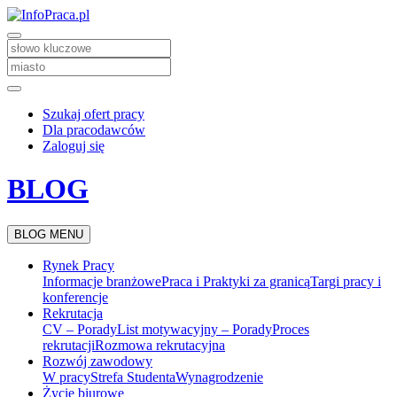
Szukaj ofert pracy
Dla pracodawców
Zaloguj się
BLOG
BLOG MENU
Rynek Pracy
Informacje branżowe
Praca i Praktyki za granicą
Targi pracy i
konferencje
Rekrutacja
CV – Porady
List motywacyjny – Porady
Proces
rekrutacji
Rozmowa rekrutacyjna
Rozwój zawodowy
W pracy
Strefa Studenta
Wynagrodzenie
Życie biurowe