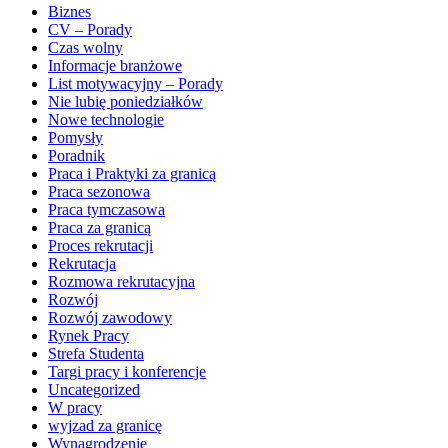
Biznes
CV – Porady
Czas wolny
Informacje branżowe
List motywacyjny – Porady
Nie lubię poniedziałków
Nowe technologie
Pomysły
Poradnik
Praca i Praktyki za granicą
Praca sezonowa
Praca tymczasowa
Praca za granicą
Proces rekrutacji
Rekrutacja
Rozmowa rekrutacyjna
Rozwój
Rozwój zawodowy
Rynek Pracy
Strefa Studenta
Targi pracy i konferencje
Uncategorized
W pracy
wyjzad za granicę
Wynagrodzenie