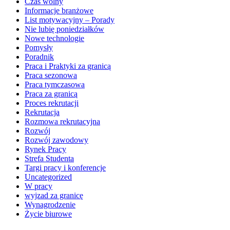
Czas wolny
Informacje branżowe
List motywacyjny – Porady
Nie lubię poniedziałków
Nowe technologie
Pomysły
Poradnik
Praca i Praktyki za granicą
Praca sezonowa
Praca tymczasowa
Praca za granicą
Proces rekrutacji
Rekrutacja
Rozmowa rekrutacyjna
Rozwój
Rozwój zawodowy
Rynek Pracy
Strefa Studenta
Targi pracy i konferencje
Uncategorized
W pracy
wyjzad za granicę
Wynagrodzenie
Życie biurowe