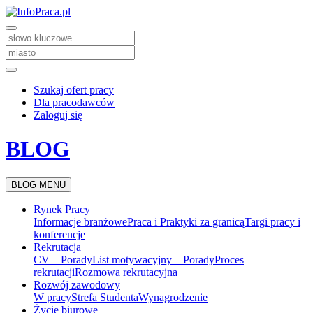
Szukaj ofert pracy
Dla pracodawców
Zaloguj się
BLOG
BLOG MENU
Rynek Pracy
Informacje branżowe
Praca i Praktyki za granicą
Targi pracy i
konferencje
Rekrutacja
CV – Porady
List motywacyjny – Porady
Proces
rekrutacji
Rozmowa rekrutacyjna
Rozwój zawodowy
W pracy
Strefa Studenta
Wynagrodzenie
Życie biurowe