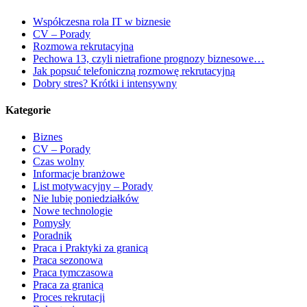
Współczesna rola IT w biznesie
CV – Porady
Rozmowa rekrutacyjna
Pechowa 13, czyli nietrafione prognozy biznesowe…
Jak popsuć telefoniczną rozmowę rekrutacyjną
Dobry stres? Krótki i intensywny
Kategorie
Biznes
CV – Porady
Czas wolny
Informacje branżowe
List motywacyjny – Porady
Nie lubię poniedziałków
Nowe technologie
Pomysły
Poradnik
Praca i Praktyki za granicą
Praca sezonowa
Praca tymczasowa
Praca za granicą
Proces rekrutacji