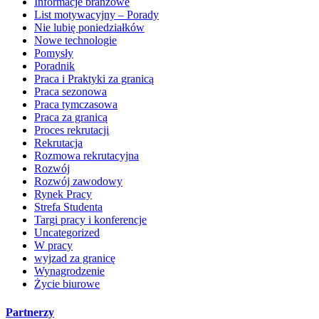
Informacje branżowe
List motywacyjny – Porady
Nie lubię poniedziałków
Nowe technologie
Pomysły
Poradnik
Praca i Praktyki za granicą
Praca sezonowa
Praca tymczasowa
Praca za granicą
Proces rekrutacji
Rekrutacja
Rozmowa rekrutacyjna
Rozwój
Rozwój zawodowy
Rynek Pracy
Strefa Studenta
Targi pracy i konferencje
Uncategorized
W pracy
wyjzad za granicę
Wynagrodzenie
Życie biurowe
Partnerzy