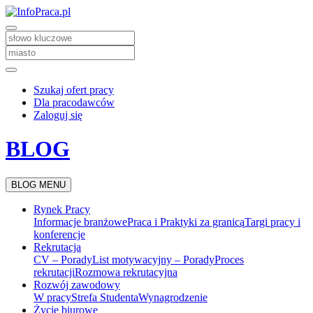
Szukaj ofert pracy
Dla pracodawców
Zaloguj się
BLOG
BLOG MENU
Rynek Pracy
Informacje branżowe
Praca i Praktyki za granicą
Targi pracy i
konferencje
Rekrutacja
CV – Porady
List motywacyjny – Porady
Proces
rekrutacji
Rozmowa rekrutacyjna
Rozwój zawodowy
W pracy
Strefa Studenta
Wynagrodzenie
Życie biurowe