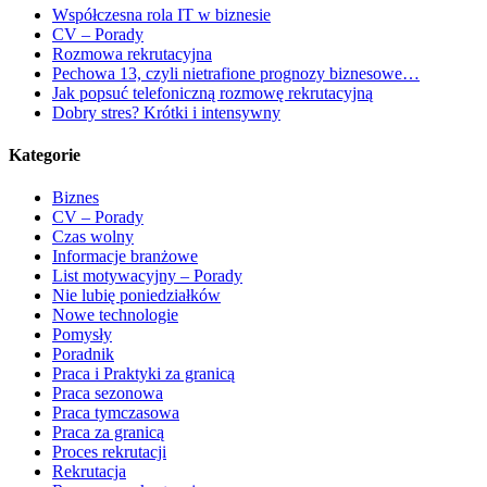
Współczesna rola IT w biznesie
CV – Porady
Rozmowa rekrutacyjna
Pechowa 13, czyli nietrafione prognozy biznesowe…
Jak popsuć telefoniczną rozmowę rekrutacyjną
Dobry stres? Krótki i intensywny
Kategorie
Biznes
CV – Porady
Czas wolny
Informacje branżowe
List motywacyjny – Porady
Nie lubię poniedziałków
Nowe technologie
Pomysły
Poradnik
Praca i Praktyki za granicą
Praca sezonowa
Praca tymczasowa
Praca za granicą
Proces rekrutacji
Rekrutacja