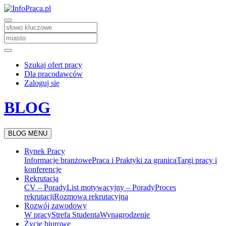
Szukaj ofert pracy
Dla pracodawców
Zaloguj się
BLOG
BLOG MENU
Rynek Pracy
Informacje branżowe
Praca i Praktyki za granicą
Targi pracy i
konferencje
Rekrutacja
CV – Porady
List motywacyjny – Porady
Proces
rekrutacji
Rozmowa rekrutacyjna
Rozwój zawodowy
W pracy
Strefa Studenta
Wynagrodzenie
Życie biurowe