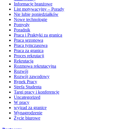
Informacje branżowe
List motywacyjny – Porady
Nie lubię poniedziałków
Nowe technologie
Pomysły
Poradnik
Praca i Praktyki za granicą
Praca sezonowa
Praca tymczasowa
Praca za granicą
Proces rekrutacji
Rekrutacja
Rozmowa rekrutacyjna
Rozwój
Rozwój zawodowy
Rynek Pracy
Strefa Studenta
Targi pracy i konferencje
Uncategorized
W pracy
wyjzad za granicę
Wynagrodzenie
Życie biurowe