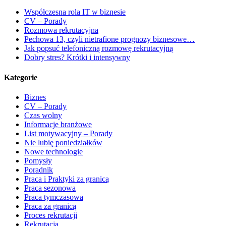
Współczesna rola IT w biznesie
CV – Porady
Rozmowa rekrutacyjna
Pechowa 13, czyli nietrafione prognozy biznesowe…
Jak popsuć telefoniczną rozmowę rekrutacyjną
Dobry stres? Krótki i intensywny
Kategorie
Biznes
CV – Porady
Czas wolny
Informacje branżowe
List motywacyjny – Porady
Nie lubię poniedziałków
Nowe technologie
Pomysły
Poradnik
Praca i Praktyki za granicą
Praca sezonowa
Praca tymczasowa
Praca za granicą
Proces rekrutacji
Rekrutacja