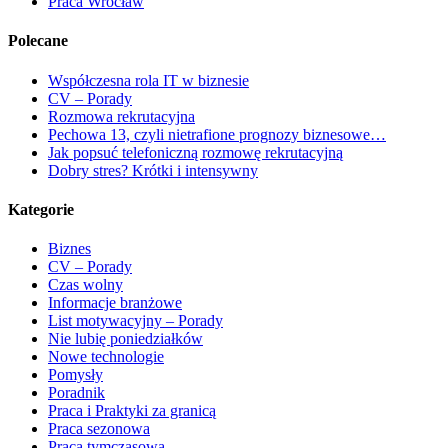
Praca Wrocław
Polecane
Współczesna rola IT w biznesie
CV – Porady
Rozmowa rekrutacyjna
Pechowa 13, czyli nietrafione prognozy biznesowe…
Jak popsuć telefoniczną rozmowę rekrutacyjną
Dobry stres? Krótki i intensywny
Kategorie
Biznes
CV – Porady
Czas wolny
Informacje branżowe
List motywacyjny – Porady
Nie lubię poniedziałków
Nowe technologie
Pomysły
Poradnik
Praca i Praktyki za granicą
Praca sezonowa
Praca tymczasowa