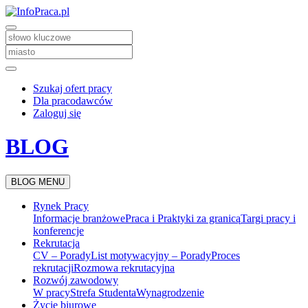
Szukaj ofert pracy
Dla pracodawców
Zaloguj się
BLOG
BLOG MENU
Rynek Pracy
Informacje branżowe
Praca i Praktyki za granicą
Targi pracy i
konferencje
Rekrutacja
CV – Porady
List motywacyjny – Porady
Proces
rekrutacji
Rozmowa rekrutacyjna
Rozwój zawodowy
W pracy
Strefa Studenta
Wynagrodzenie
Życie biurowe