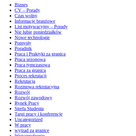
Biznes
CV – Porady
Czas wolny
Informacje branżowe
List motywacyjny – Porady
Nie lubię poniedziałków
Nowe technologie
Pomysły
Poradnik
Praca i Praktyki za granicą
Praca sezonowa
Praca tymczasowa
Praca za granicą
Proces rekrutacji
Rekrutacja
Rozmowa rekrutacyjna
Rozwój
Rozwój zawodowy
Rynek Pracy
Strefa Studenta
Targi pracy i konferencje
Uncategorized
W pracy
wyjzad za granicę
Wynagrodzenie