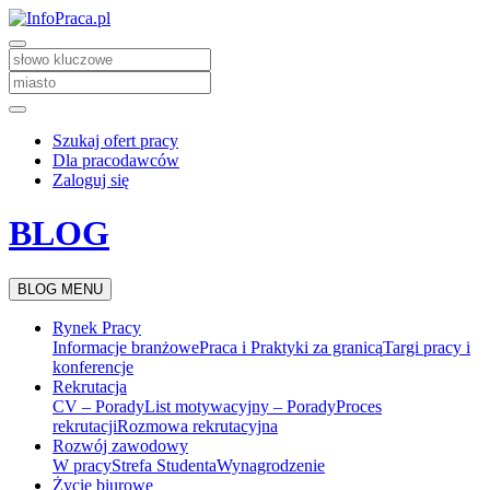
Szukaj ofert pracy
Dla pracodawców
Zaloguj się
BLOG
BLOG MENU
Rynek Pracy
Informacje branżowe
Praca i Praktyki za granicą
Targi pracy i
konferencje
Rekrutacja
CV – Porady
List motywacyjny – Porady
Proces
rekrutacji
Rozmowa rekrutacyjna
Rozwój zawodowy
W pracy
Strefa Studenta
Wynagrodzenie
Życie biurowe