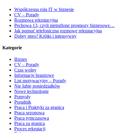
Współczesna rola IT w biznesie
CV – Porady
Rozmowa rekrutacyjna
Pechowa 13, czyli nietrafione prognozy biznesowe…
Jak popsuć telefoniczną rozmowę rekrutacyjną
Dobry stres? Krótki i intensywny
Kategorie
Biznes
CV – Porady
Czas wolny
Informacje branżowe
List motywacyjny – Porady
Nie lubię poniedziałków
Nowe technologie
Pomysły
Poradnik
Praca i Praktyki za granicą
Praca sezonowa
Praca tymczasowa
Praca za granicą
Proces rekrutacji