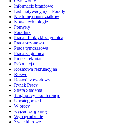
Czas wolny
Informacje branżowe
List motywacyjny – Porady
Nie lubię poniedziałków
Nowe technologie
Pomysły
Poradnik
Praca i Praktyki za granicą
Praca sezonowa
Praca tymczasowa
Praca za granicą
Proces rekrutacji
Rekrutacja
Rozmowa rekrutacyjna
Rozwój
Rozwój zawodowy
Rynek Pracy
Strefa Studenta
Targi pracy i konferencje
Uncategorized
W pracy
wyjzad za granicę
Wynagrodzenie
Życie biurowe