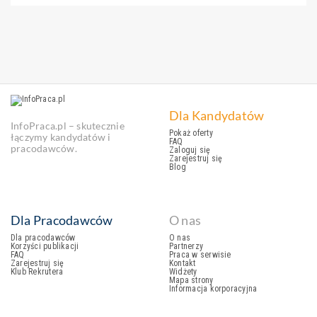
Dla Kandydatów
InfoPraca.pl – skutecznie
Pokaż oferty
łączymy kandydatów i
FAQ
pracodawców.
Zaloguj się
Zarejestruj się
Blog
Dla Pracodawców
O nas
Dla pracodawców
O nas
Korzyści publikacji
Partnerzy
FAQ
Praca w serwisie
Zarejestruj się
Kontakt
Klub Rekrutera
Widżety
Mapa strony
Informacja korporacyjna