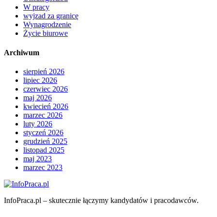
W pracy
wyjzad za granicę
Wynagrodzenie
Życie biurowe
Archiwum
sierpień 2026
lipiec 2026
czerwiec 2026
maj 2026
kwiecień 2026
marzec 2026
luty 2026
styczeń 2026
grudzień 2025
listopad 2025
maj 2023
marzec 2023
InfoPraca.pl – skutecznie łączymy kandydatów i pracodawców.