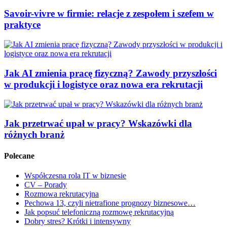
Savoir-vivre w firmie: relacje z zespołem i szefem w
praktyce
Jak AI zmienia pracę fizyczną? Zawody przyszłości
w produkcji i logistyce oraz nowa era rekrutacji
Jak przetrwać upał w pracy? Wskazówki dla
różnych branż
Polecane
Współczesna rola IT w biznesie
CV – Porady
Rozmowa rekrutacyjna
Pechowa 13, czyli nietrafione prognozy biznesowe…
Jak popsuć telefoniczną rozmowę rekrutacyjną
Dobry stres? Krótki i intensywny