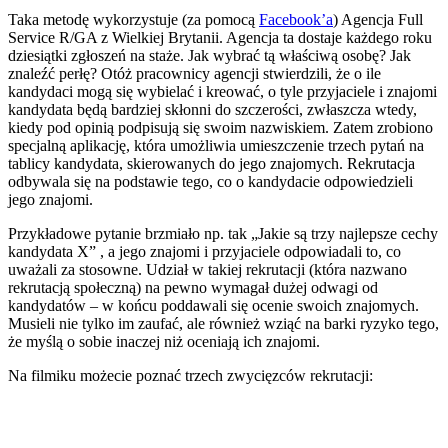
Taka metodę wykorzystuje (za pomocą
Facebook’a
) Agencja Full
Service R/GA z Wielkiej Brytanii. Agencja ta dostaje każdego roku
dziesiątki zgłoszeń na staże. Jak wybrać tą właściwą osobę? Jak
znaleźć perłę? Otóż pracownicy agencji stwierdzili, że o ile
kandydaci mogą się wybielać i kreować, o tyle przyjaciele i znajomi
kandydata będą bardziej skłonni do szczerości, zwłaszcza wtedy,
kiedy pod opinią podpisują się swoim nazwiskiem. Zatem zrobiono
specjalną aplikację, która umożliwia umieszczenie trzech pytań na
tablicy kandydata, skierowanych do jego znajomych. Rekrutacja
odbywala się na podstawie tego, co o kandydacie odpowiedzieli
jego znajomi.
Przykładowe pytanie brzmiało np. tak „Jakie są trzy najlepsze cechy
kandydata X” , a jego znajomi i przyjaciele odpowiadali to, co
uważali za stosowne. Udział w takiej rekrutacji (która nazwano
rekrutacją społeczną) na pewno wymagał dużej odwagi od
kandydatów – w końcu poddawali się ocenie swoich znajomych.
Musieli nie tylko im zaufać, ale również wziąć na barki ryzyko tego,
że myślą o sobie inaczej niż oceniają ich znajomi.
Na filmiku możecie poznać trzech zwycięzców rekrutacji: