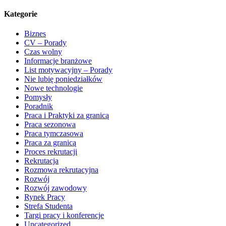
Kategorie
Biznes
CV – Porady
Czas wolny
Informacje branżowe
List motywacyjny – Porady
Nie lubię poniedziałków
Nowe technologie
Pomysły
Poradnik
Praca i Praktyki za granicą
Praca sezonowa
Praca tymczasowa
Praca za granicą
Proces rekrutacji
Rekrutacja
Rozmowa rekrutacyjna
Rozwój
Rozwój zawodowy
Rynek Pracy
Strefa Studenta
Targi pracy i konferencje
Uncategorized