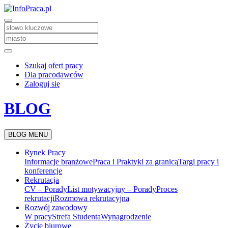
Szukaj ofert pracy
Dla pracodawców
Zaloguj się
BLOG
BLOG MENU
Rynek Pracy
Informacje branżowe
Praca i Praktyki za granicą
Targi pracy i
konferencje
Rekrutacja
CV – Porady
List motywacyjny – Porady
Proces
rekrutacji
Rozmowa rekrutacyjna
Rozwój zawodowy
W pracy
Strefa Studenta
Wynagrodzenie
Życie biurowe