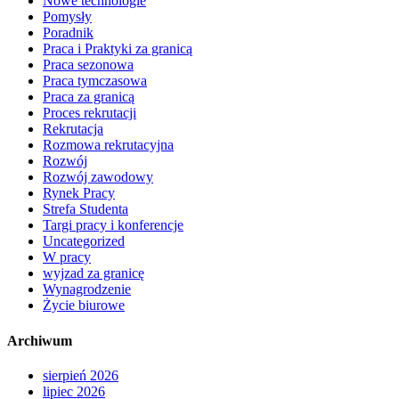
Nowe technologie
Pomysły
Poradnik
Praca i Praktyki za granicą
Praca sezonowa
Praca tymczasowa
Praca za granicą
Proces rekrutacji
Rekrutacja
Rozmowa rekrutacyjna
Rozwój
Rozwój zawodowy
Rynek Pracy
Strefa Studenta
Targi pracy i konferencje
Uncategorized
W pracy
wyjzad za granicę
Wynagrodzenie
Życie biurowe
Archiwum
sierpień 2026
lipiec 2026