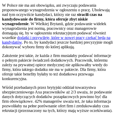
W Polsce nie ma ani obowiązku, ani zwyczaju podawania
proponowanego wynagrodzenia w ogłoszeniu o pracę. Ubolewają
nad tym oczywiście kandydaci, którzy nie raz
stracili czas na
kandydowanie do firmy, która oferuje zbyt niskie
wynagrodzenie
. W Wielkiej Brytanii, gdzie podawanie widełek
wynagrodzenia jest normą, pracownicy oraz managerowie
domagają się, by w ogłoszeniu rekrutacyjnym podawać również
wszelkie
dodatki i przywileje, które w nowej pracy czekać będą na
kandydatów
. Po to, by kandydaci jeszcze bardziej precyzyjnie mogli
dokonywać wyboru firmy do której aplikują.
Założenie jest takie, że każda z firm musiałaby podawać informacje
o pełnym pakiecie świadczeń dodatkowych. Pracownik, któremu
zależy na prywatnej opiece medycznej nie aplikowałby wtedy do
firmy, która takiego dodatku nie ma w pakiecie. Dla firmy, która
oferuje takie benefity byłaby to też dodatkowa przewaga
konkurencyjna.
Wśród przebadanych przez brytyjski oddział towarzystwa
ubezpieczeniowego Axa pracowników aż 2/3 uważa, że podawanie
danych dotyczących dodatków pozapłacowych powinno być dla
firm obowiązkowe. 42% managerów uważa też, że taka informacja
pozwoliłaby na pełne porównanie ofert firm i zredukowałaby czas
rekrutacji (przeznaczony na tych, którzy mają wyższe oczekiwania).