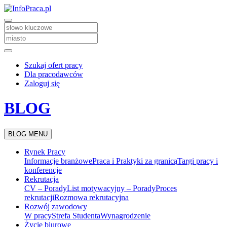
Szukaj ofert pracy
Dla pracodawców
Zaloguj się
BLOG
BLOG MENU
Rynek Pracy
Informacje branżowe
Praca i Praktyki za granicą
Targi pracy i
konferencje
Rekrutacja
CV – Porady
List motywacyjny – Porady
Proces
rekrutacji
Rozmowa rekrutacyjna
Rozwój zawodowy
W pracy
Strefa Studenta
Wynagrodzenie
Życie biurowe