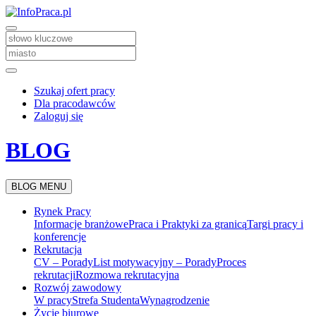
Szukaj ofert pracy
Dla pracodawców
Zaloguj się
BLOG
BLOG MENU
Rynek Pracy
Informacje branżowe
Praca i Praktyki za granicą
Targi pracy i
konferencje
Rekrutacja
CV – Porady
List motywacyjny – Porady
Proces
rekrutacji
Rozmowa rekrutacyjna
Rozwój zawodowy
W pracy
Strefa Studenta
Wynagrodzenie
Życie biurowe