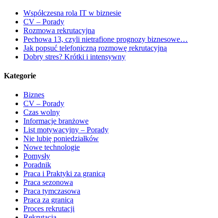
Współczesna rola IT w biznesie
CV – Porady
Rozmowa rekrutacyjna
Pechowa 13, czyli nietrafione prognozy biznesowe…
Jak popsuć telefoniczną rozmowę rekrutacyjną
Dobry stres? Krótki i intensywny
Kategorie
Biznes
CV – Porady
Czas wolny
Informacje branżowe
List motywacyjny – Porady
Nie lubię poniedziałków
Nowe technologie
Pomysły
Poradnik
Praca i Praktyki za granicą
Praca sezonowa
Praca tymczasowa
Praca za granicą
Proces rekrutacji
Rekrutacja