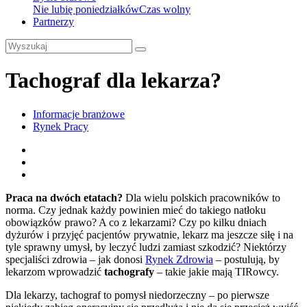
Nie lubię poniedziałków
Czas wolny
Partnerzy
Tachograf dla lekarza?
Informacje branżowe
Rynek Pracy
Praca na dwóch etatach?
Dla wielu polskich pracowników to
norma. Czy jednak każdy powinien mieć do takiego natłoku
obowiązków prawo? A co z lekarzami? Czy po kilku dniach
dyżurów i przyjęć pacjentów prywatnie, lekarz ma jeszcze siłę i na
tyle sprawny umysł, by leczyć ludzi zamiast szkodzić? Niektórzy
specjaliści zdrowia – jak donosi
Rynek Zdrowia
– postulują, by
lekarzom wprowadzić
tachografy
– takie jakie mają TIRowcy.
Dla lekarzy, tachograf to pomysł niedorzeczny – po pierwsze