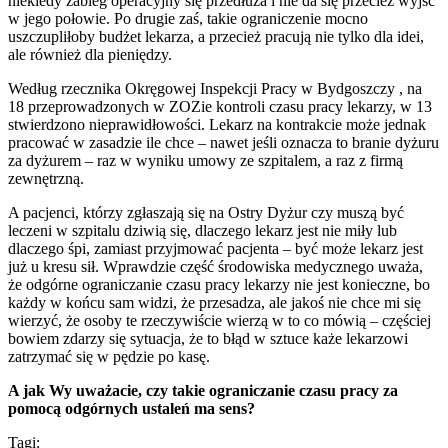
niekiedy zabieg operacyjny się przedłuża i nie da się przecież wyjść
w jego połowie. Po drugie zaś, takie ograniczenie mocno
uszczupliłoby budżet lekarza, a przecież pracują nie tylko dla idei,
ale również dla pieniędzy.
Według rzecznika Okręgowej Inspekcji Pracy w Bydgoszczy , na
18 przeprowadzonych w ZOZie kontroli czasu pracy lekarzy, w 13
stwierdzono nieprawidłowości. Lekarz na kontrakcie może jednak
pracować w zasadzie ile chce – nawet jeśli oznacza to branie dyżuru
za dyżurem – raz w wyniku umowy ze szpitalem, a raz z firmą
zewnętrzną.
A pacjenci, którzy zgłaszają się na Ostry Dyżur czy muszą być
leczeni w szpitalu dziwią się, dlaczego lekarz jest nie miły lub
dlaczego śpi, zamiast przyjmować pacjenta – być może lekarz jest
już u kresu sił. Wprawdzie część środowiska medycznego uważa,
że odgórne ograniczanie czasu pracy lekarzy nie jest konieczne, bo
każdy w końcu sam widzi, że przesadza, ale jakoś nie chce mi się
wierzyć, że osoby te rzeczywiście wierzą w to co mówią – częściej
bowiem zdarzy się sytuacja, że to błąd w sztuce każe lekarzowi
zatrzymać się w pędzie po kasę.
A jak Wy uważacie, czy takie ograniczanie czasu pracy za
pomocą odgórnych ustaleń ma sens?
Tagi: