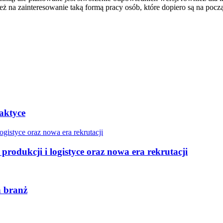
też na zainteresowanie taką formą pracy osób, które dopiero są na pocz
raktyce
produkcji i logistyce oraz nowa era rekrutacji
h branż