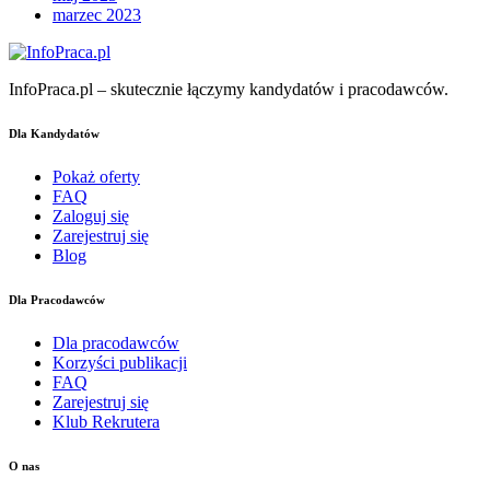
marzec 2023
InfoPraca.pl – skutecznie łączymy kandydatów i pracodawców.
Dla Kandydatów
Pokaż oferty
FAQ
Zaloguj się
Zarejestruj się
Blog
Dla Pracodawców
Dla pracodawców
Korzyści publikacji
FAQ
Zarejestruj się
Klub Rekrutera
O nas