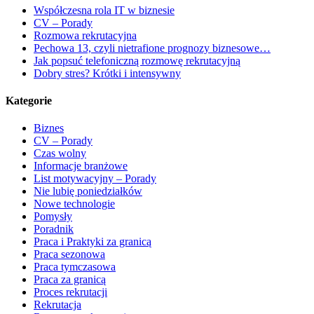
Współczesna rola IT w biznesie
CV – Porady
Rozmowa rekrutacyjna
Pechowa 13, czyli nietrafione prognozy biznesowe…
Jak popsuć telefoniczną rozmowę rekrutacyjną
Dobry stres? Krótki i intensywny
Kategorie
Biznes
CV – Porady
Czas wolny
Informacje branżowe
List motywacyjny – Porady
Nie lubię poniedziałków
Nowe technologie
Pomysły
Poradnik
Praca i Praktyki za granicą
Praca sezonowa
Praca tymczasowa
Praca za granicą
Proces rekrutacji
Rekrutacja