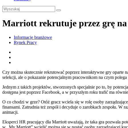
Marriott rekrutuje przez grę n
Informacje branżowe
Rynek Pracy
Czy można skutecznie rekrutować poprzez interaktywne gry oparte n
selekcji, ale o pokazanie potencjalnym pracownikom na czym polega p
Jednym z takich projektów, stworzonych specjalnie po to, by potencj
dostępna jest poprzez Facebook, a w przyszłym roku trafić ma równie
O co chodzi w grze? Otóż gracz wciela się w rolę osoby zarządzając
finansami. Zatrudnia też zespół i decyduje o zarobkach zespołu. W r
animacji.
Eksperci HR pracujący dla Marriott uważają, że taka gra pozwala p
w „My Marriott” wcielić można się w postać osoby zarządzającej ku