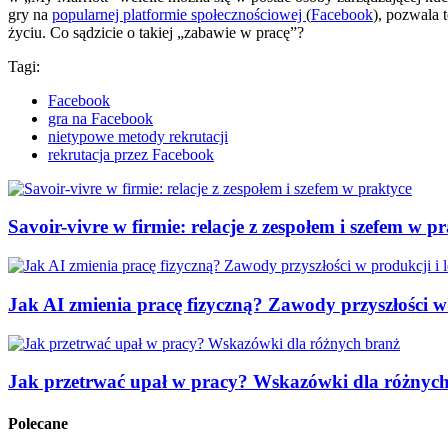
gry na
popularnej platformie społecznościowej
(
Facebook
), pozwala 
życiu. Co sądzicie o takiej „zabawie w pracę”?
Tagi:
Facebook
gra na Facebook
nietypowe metody rekrutacji
rekrutacja przez Facebook
Savoir-vivre w firmie: relacje z zespołem i szefem w p
Jak AI zmienia pracę fizyczną? Zawody przyszłości w 
Jak przetrwać upał w pracy? Wskazówki dla różnyc
Polecane