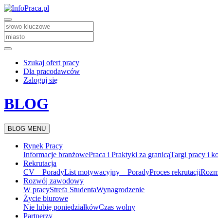
Szukaj ofert pracy
Dla pracodawców
Zaloguj się
BLOG
BLOG MENU
Rynek Pracy
Informacje branżowe
Praca i Praktyki za granicą
Targi pracy i k
Rekrutacja
CV – Porady
List motywacyjny – Porady
Proces rekrutacji
Rozm
Rozwój zawodowy
W pracy
Strefa Studenta
Wynagrodzenie
Życie biurowe
Nie lubię poniedziałków
Czas wolny
Partnerzy