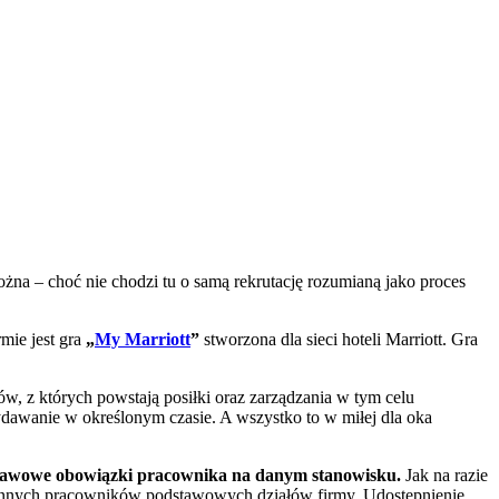
na – choć nie chodzi tu o samą rekrutację rozumianą jako proces
mie jest gra
„
My Marriott
”
stworzona dla sieci hoteli Marriott. Gra
w, z których powstają posiłki oraz zarządzania w tym celu
wydawanie w określonym czasie. A wszystko to w miłej dla oka
tawowe obowiązki pracownika na danym stanowisku.
Jak na razie
a innych pracowników podstawowych działów firmy. Udostępnienie