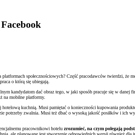
a Facebook
a platformach społecznościowych? Część pracodawców twierdzi, że moż
raca o którą się ubiegają.
alnym kandydatom dać obraz tego, w jaki sposób pracuje się w danej fir
ż na mobilne platformy.
ej hotelową kuchnią. Musi pamiętać o konieczności kupowania produktó
azie potrzeby zwalnia. Musi też dbać o wysoką jakość posiłków i ich 
otencjalnemu pracownikowi hotelu
zrozumieć, na czym polegają pods
chnią, ale planowane jest stworzenie odpowiednich wersji również dl