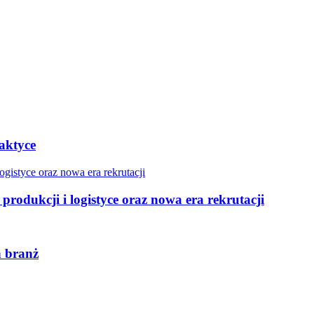
raktyce
produkcji i logistyce oraz nowa era rekrutacji
h branż