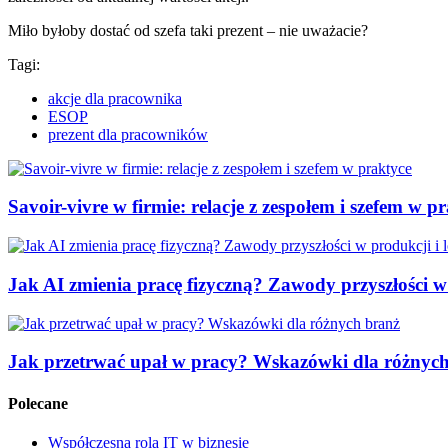
Miło byłoby dostać od szefa taki prezent – nie uważacie?
Tagi:
akcje dla pracownika
ESOP
prezent dla pracowników
Savoir-vivre w firmie: relacje z zespołem i szefem w p
Jak AI zmienia pracę fizyczną? Zawody przyszłości w 
Jak przetrwać upał w pracy? Wskazówki dla różnyc
Polecane
Współczesna rola IT w biznesie