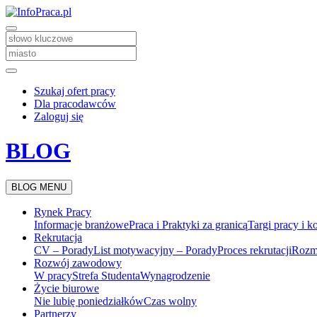
Szukaj ofert pracy
Dla pracodawców
Zaloguj się
BLOG
BLOG MENU
Rynek Pracy
Informacje branżowe
Praca i Praktyki za granicą
Targi pracy i k
Rekrutacja
CV – Porady
List motywacyjny – Porady
Proces rekrutacji
Rozm
Rozwój zawodowy
W pracy
Strefa Studenta
Wynagrodzenie
Życie biurowe
Nie lubię poniedziałków
Czas wolny
Partnerzy