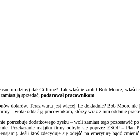
łasne urodziny) dał Ci firmę? Tak właśnie zrobił Bob Moore, właścic
zamiast ją sprzedać,
podarował pracownikom
.
w dolarów. Teraz warta jest więcej. Ile dokładnie? Bob Moore nie jes
firmy – wolał oddać ją pracownikom, którzy wraz z nim oddanie pracowal
 nie potrzebuje dodatkowego zysku – woli zamiast tego pozostawić po
rmie. Przekazanie majątku firmy odbyło się poprzez ESOP – Plan 
pensjami). Jeśli ktoś zdecyduje się odejść na emeryturę bądź zmie