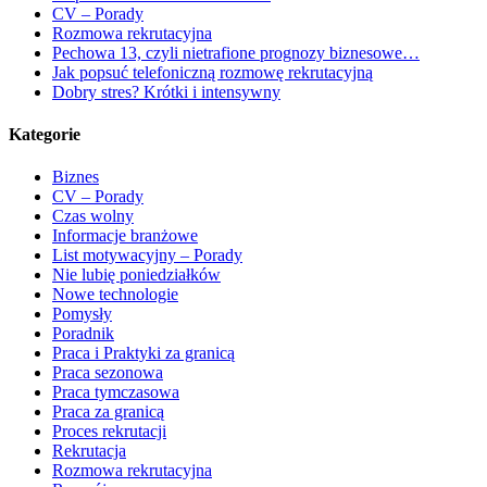
CV – Porady
Rozmowa rekrutacyjna
Pechowa 13, czyli nietrafione prognozy biznesowe…
Jak popsuć telefoniczną rozmowę rekrutacyjną
Dobry stres? Krótki i intensywny
Kategorie
Biznes
CV – Porady
Czas wolny
Informacje branżowe
List motywacyjny – Porady
Nie lubię poniedziałków
Nowe technologie
Pomysły
Poradnik
Praca i Praktyki za granicą
Praca sezonowa
Praca tymczasowa
Praca za granicą
Proces rekrutacji
Rekrutacja
Rozmowa rekrutacyjna