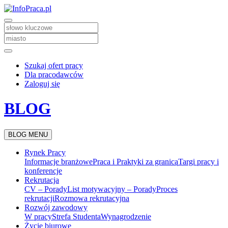
Szukaj ofert pracy
Dla pracodawców
Zaloguj się
BLOG
BLOG MENU
Rynek Pracy
Informacje branżowe
Praca i Praktyki za granicą
Targi pracy i
konferencje
Rekrutacja
CV – Porady
List motywacyjny – Porady
Proces
rekrutacji
Rozmowa rekrutacyjna
Rozwój zawodowy
W pracy
Strefa Studenta
Wynagrodzenie
Życie biurowe