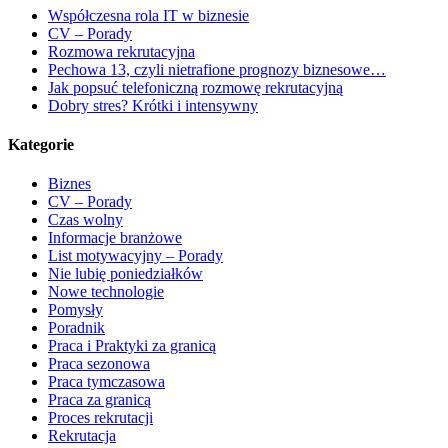
Współczesna rola IT w biznesie
CV – Porady
Rozmowa rekrutacyjna
Pechowa 13, czyli nietrafione prognozy biznesowe…
Jak popsuć telefoniczną rozmowę rekrutacyjną
Dobry stres? Krótki i intensywny
Kategorie
Biznes
CV – Porady
Czas wolny
Informacje branżowe
List motywacyjny – Porady
Nie lubię poniedziałków
Nowe technologie
Pomysły
Poradnik
Praca i Praktyki za granicą
Praca sezonowa
Praca tymczasowa
Praca za granicą
Proces rekrutacji
Rekrutacja