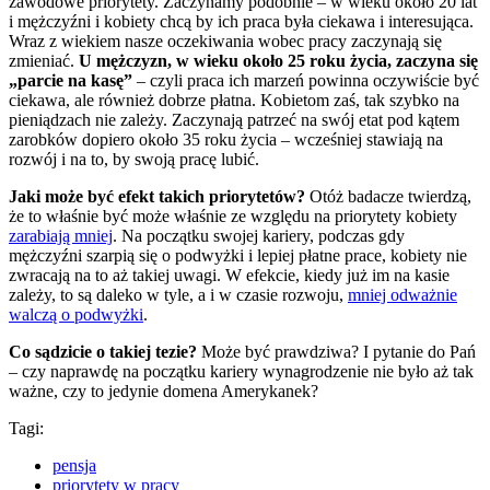
zawodowe priorytety. Zaczynamy podobnie – w wieku około 20 lat
i mężczyźni i kobiety chcą by ich praca była ciekawa i interesująca.
Wraz z wiekiem nasze oczekiwania wobec pracy zaczynają się
zmieniać.
U mężczyzn, w wieku około 25 roku życia, zaczyna się
„parcie na kasę”
– czyli praca ich marzeń powinna oczywiście być
ciekawa, ale również dobrze płatna. Kobietom zaś, tak szybko na
pieniądzach nie zależy. Zaczynają patrzeć na swój etat pod kątem
zarobków dopiero około 35 roku życia – wcześniej stawiają na
rozwój i na to, by swoją pracę lubić.
Jaki może być efekt takich priorytetów?
Otóż badacze twierdzą,
że to właśnie być może właśnie ze względu na priorytety kobiety
zarabiają mniej
. Na początku swojej kariery, podczas gdy
mężczyźni szarpią się o podwyżki i lepiej płatne prace, kobiety nie
zwracają na to aż takiej uwagi. W efekcie, kiedy już im na kasie
zależy, to są daleko w tyle, a i w czasie rozwoju,
mniej odważnie
walczą o podwyżki
.
Co sądzicie o takiej tezie?
Może być prawdziwa? I pytanie do Pań
– czy naprawdę na początku kariery wynagrodzenie nie było aż tak
ważne, czy to jedynie domena Amerykanek?
Tagi:
pensja
priorytety w pracy