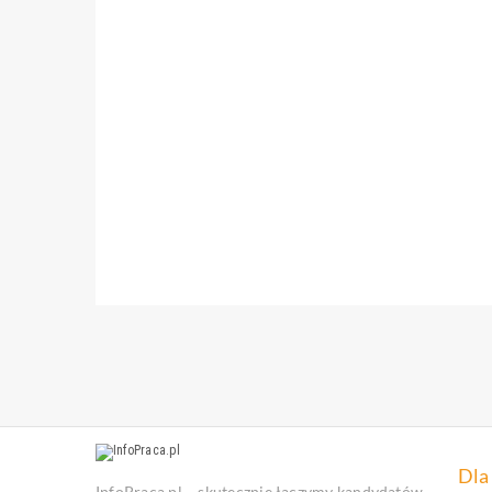
Dla
InfoPraca.pl – skutecznie łączymy kandydatów