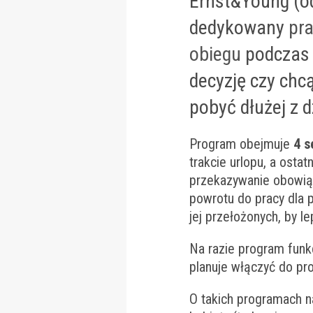
Ernst&Young (od
dedykowany
pr
obiegu
podcza
decyzję czy
chcą
pobyć dłużej z 
Program obejmuje
4 s
trakcie urlopu, a ostat
przekazywanie obowiąz
powrotu do pracy dla 
jej przełożonych, by l
Na razie program funkc
planuje włączyć do pr
O takich programach na