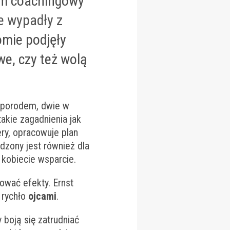
am coachingowy
e wypadły z
omie podjęły
we, czy też wolą
 porodem, dwie w
takie zagadnienia jak
ry, opracowuje plan
dzony jest również dla
ć kobiecie wsparcie.
ować efekty. Ernst
 rychło
ojcami
.
 boją się zatrudniać