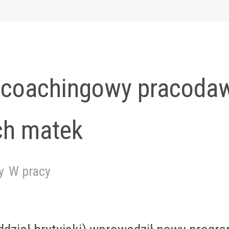
coachingowy pracodaw
ch matek
y
W pracy