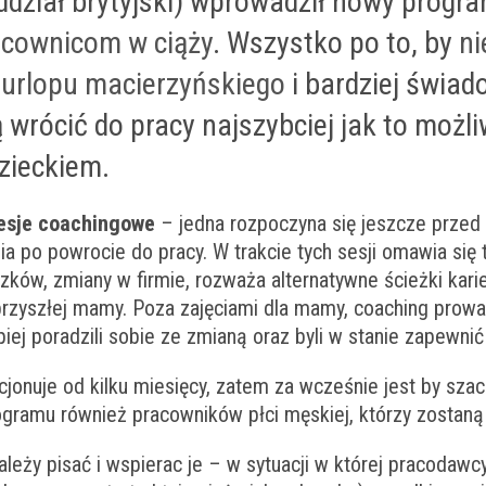
dział brytyjski) wprowadził nowy progr
acownicom w ciąży
. Wszystko po to, by
ni
s
urlopu macierzyńskiego
i bardziej świad
 wrócić do pracy najszybciej jak to możli
dzieckiem.
esje coachingowe
– jedna rozpoczyna się jeszcze przed
nia po powrocie do pracy. W trakcie tych sesji omawia się 
ków, zmiany w firmie, rozważa alternatywne ścieżki karie
przyszłej mamy. Poza zajęciami dla mamy, coaching prowa
epiej poradzili sobie ze zmianą oraz byli w stanie zapewni
jonuje od kilku miesięcy, zatem za wcześnie jest by szac
ogramu również pracowników płci męskiej, którzy zostaną
leży pisać i wspierac je – w sytuacji w której pracodawcy